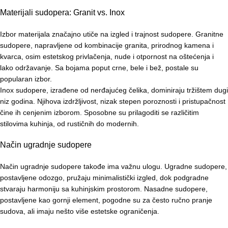
Materijali sudopera: Granit vs. Inox
Izbor materijala značajno utiče na izgled i trajnost sudopere. Granitne
sudopere, napravljene od kombinacije granita, prirodnog kamena i
kvarca, osim estetskog privlačenja, nude i otpornost na oštećenja i
lako održavanje. Sa bojama poput crne, bele i bež, postale su
popularan izbor.
Inox sudopere, izrađene od nerđajućeg čelika, dominiraju tržištem dugi
niz godina. Njihova izdržljivost, nizak stepen poroznosti i pristupačnost
čine ih cenjenim izborom. Sposobne su prilagoditi se različitim
stilovima kuhinja, od rustičnih do modernih.
Način ugradnje sudopere
Način ugradnje sudopere takođe ima važnu ulogu. Ugradne sudopere,
postavljene odozgo, pružaju minimalistički izgled, dok podgradne
stvaraju harmoniju sa kuhinjskim prostorom. Nasadne sudopere,
postavljene kao gornji element, pogodne su za često ručno pranje
sudova, ali imaju nešto više estetske ograničenja.