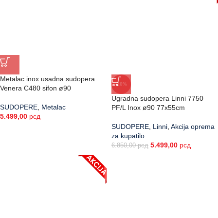
Metalac inox usadna sudopera
-20%
Venera C480 sifon ø90
Ugradna sudopera Linni 7750
SUDOPERE
,
Metalac
PF/L Inox ø90 77x55cm
5.499,00
рсд
SUDOPERE
,
Linni
,
Akcija oprema
za kupatilo
5.499,00
рсд
6.850,00
рсд