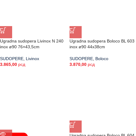
Ugradna sudopera Livinox N 240
Ugradna sudopera Boloco BL 603
inox ø90 76×43,5cm
inox ø90 44x38cm
SUDOPERE
,
Livinox
SUDOPERE
,
Boloco
3.865,00
рсд
3.870,00
рсд
Ugradna sudopera Boloco BL 604