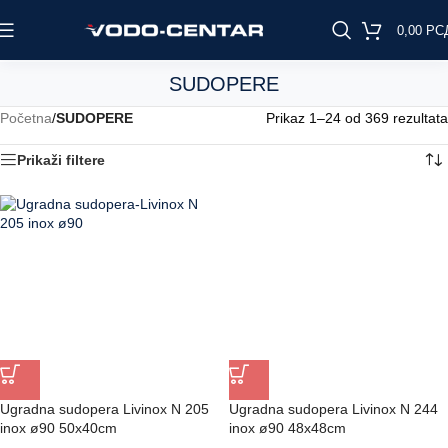
0,00
РС
SUDOPERE
Početna
/
SUDOPERE
Prikaz 1–24 od 369 rezultata
Prikaži filtere
Ugradna sudopera Livinox N 205
Ugradna sudopera Livinox N 244
inox ø90 50x40cm
inox ø90 48x48cm