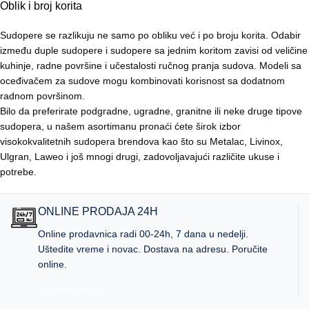
Oblik i broj korita
Sudopere se razlikuju ne samo po obliku već i po broju korita. Odabir
između duple sudopere i sudopere sa jednim koritom zavisi od veličine
kuhinje, radne površine i učestalosti ručnog pranja sudova. Modeli sa
oceđivačem za sudove mogu kombinovati korisnost sa dodatnom
radnom površinom.
Bilo da preferirate podgradne, ugradne, granitne ili neke druge tipove
sudopera, u našem asortimanu pronaći ćete širok izbor
visokokvalitetnih sudopera brendova kao što su Metalac, Livinox,
Ulgran, Laweo i još mnogi drugi, zadovoljavajući različite ukuse i
potrebe.
ONLINE PRODAJA 24H
Online prodavnica radi 00-24h, 7 dana u nedelji.
Uštedite vreme i novac. Dostava na adresu. Poručite
online.
Više informacija