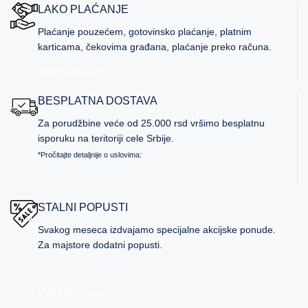
LAKO PLAĆANJE
Plaćanje pouzećem, gotovinsko plaćanje, platnim
karticama, čekovima građana, plaćanje preko računa.
Više informacija
BESPLATNA DOSTAVA
Za porudžbine veće od 25.000 rsd vršimo besplatnu
isporuku na teritoriji cele Srbije.
*Pročitajte detaljnije o uslovima:
Više informacija
STALNI POPUSTI
Svakog meseca izdvajamo specijalne akcijske ponude.
Za majstore dodatni popusti.
Više informacija