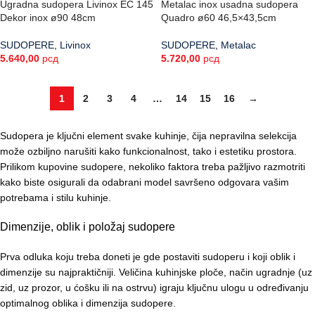
Ugradna sudopera Livinox EC 145
Metalac inox usadna sudopera
Dekor inox ø90 48cm
Quadro ø60 46,5×43,5cm
SUDOPERE
,
Livinox
SUDOPERE
,
Metalac
5.640,00
рсд
5.720,00
рсд
1
2
3
4
…
14
15
16
→
Sudopera je ključni element svake kuhinje, čija nepravilna selekcija
može ozbiljno narušiti kako funkcionalnost, tako i estetiku prostora.
Prilikom kupovine sudopere, nekoliko faktora treba pažljivo razmotriti
kako biste osigurali da odabrani model savršeno odgovara vašim
potrebama i stilu kuhinje.
Dimenzije, oblik i položaj sudopere
Prva odluka koju treba doneti je gde postaviti sudoperu i koji oblik i
dimenzije su najpraktičniji. Veličina kuhinjske ploče, način ugradnje (uz
zid, uz prozor, u ćošku ili na ostrvu) igraju ključnu ulogu u određivanju
optimalnog oblika i dimenzija sudopere.