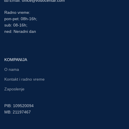
Email:
office@vodocentar.com
Radno vreme:
pon-pet: 08h-16h;
sub: 08-16h;
ned: Neradni dan
KOMPANIJA
O nama
Kontakt i radno vreme
Zaposlenje
PIB: 109520094
MB: 21197467