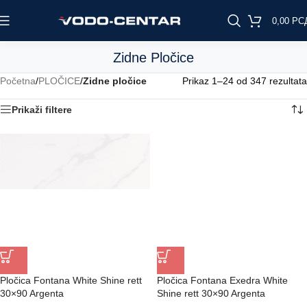
0,00
РС
Zidne Pločice
Početna
/
PLOČICE
/
Zidne pločice
Prikaz 1–24 od 347 rezultata
Prikaži filtere
Pločica Fontana White Shine rett
Pločica Fontana Exedra White
30×90 Argenta
Shine rett 30×90 Argenta