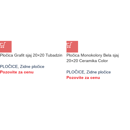
Pločica Grafit sjaj 20×20 Tubadzin
Pločica Monokolory Bela sjaj
20×20 Ceramika Color
PLOČICE
,
Zidne pločice
Pozovite za cenu
PLOČICE
,
Zidne pločice
Pozovite za cenu