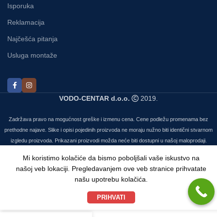
Isporuka
Reklamacija
Najčešća pitanja
Usluga montaže
VODO-CENTAR d.o.o.
2019.
Zadržava pravo na mogućnost greške i izmenu cena. Cene podležu promenama bez
prethodne najave. Slike i opisi pojedinih proizvoda ne moraju nužno biti identični stvarnom
izgledu proizvoda. Prikazani proizvodi možda neće biti dostupni u našoj maloprodaji.
Mi koristimo kolačiće da bismo poboljšali vaše iskustvo na
našoj veb lokaciji. Pregledavanjem ove veb stranice prihvatate
našu upotrebu kolačića.
PRIHVATI