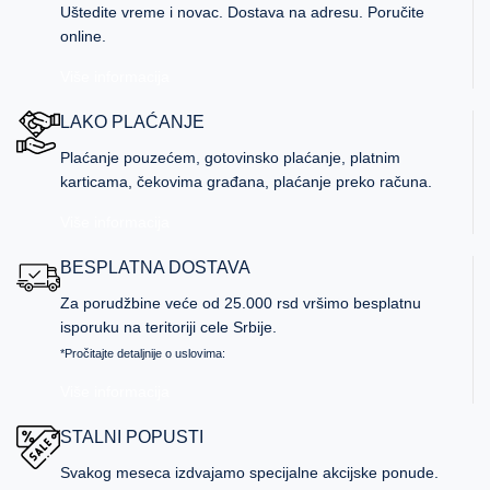
Uštedite vreme i novac. Dostava na adresu. Poručite
online.
Više informacija
LAKO PLAĆANJE
Plaćanje pouzećem, gotovinsko plaćanje, platnim
karticama, čekovima građana, plaćanje preko računa.
Više informacija
BESPLATNA DOSTAVA
Za porudžbine veće od 25.000 rsd vršimo besplatnu
isporuku na teritoriji cele Srbije.
*Pročitajte detaljnije o uslovima:
Više informacija
STALNI POPUSTI
Svakog meseca izdvajamo specijalne akcijske ponude.