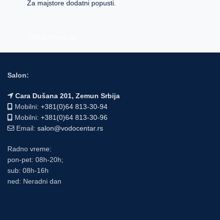
Za majstore dodatni popusti.
Više informacija
Salon:
Cara Dušana 201, Zemun Srbija
Mobilni:
+381(0)64 813-30-94
Mobilni:
+381(0)64 813-30-96
Email:
salon@vodocentar.rs
Radno vreme:
pon-pet: 08h-20h;
sub: 08h-16h
ned: Neradni dan