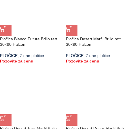
Pločica Blanco Future Brillo rett
Pločica Desert Marfil Brillo rett
30×90 Halcon
30×90 Halcon
PLOČICE
,
Zidne pločice
PLOČICE
,
Zidne pločice
Pozovite za cenu
Pozovite za cenu
Pločica Desert Tera Marfil Brillo
Pločica Desert Decor Marfil Brillo