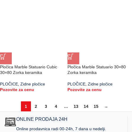
Pločica Marble Statuario Cubic
Pločica Marble Statuario 30×80
30×80 Zorka keramika
Zorka keramika
PLOČICE
,
Zidne pločice
PLOČICE
,
Zidne pločice
Pozovite za cenu
Pozovite za cenu
1
2
3
4
…
13
14
15
→
ONLINE PRODAJA 24H
Online prodavnica radi 00-24h, 7 dana u nedelji.