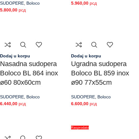
SUDOPERE
,
Boloco
5.960,00
рсд
5.800,00
рсд
Dodaj u korpu
Dodaj u korpu
Nasadna sudopera
Ugradna sudopera
Boloco BL 864 inox
Boloco BL 859 inox
ø60 80x60cm
ø90 77x55cm
SUDOPERE
,
Boloco
SUDOPERE
,
Boloco
6.440,00
рсд
6.600,00
рсд
Rasprodato