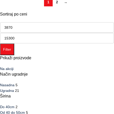
1
2
→
Sortiraj po ceni
Filter
Prikaži proizvode
Na akciji
Način ugradnje
Nasadna
5
Ugradna
21
Širina
Do 40cm
2
Od 40 do 50cm
5