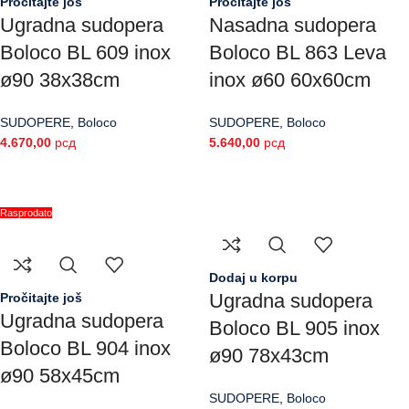
Pročitajte još
Pročitajte još
Ugradna sudopera
Nasadna sudopera
Boloco BL 609 inox
Boloco BL 863 Leva
ø90 38x38cm
inox ø60 60x60cm
SUDOPERE
,
Boloco
SUDOPERE
,
Boloco
4.670,00
рсд
5.640,00
рсд
Rasprodato
Dodaj u korpu
Ugradna sudopera
Pročitajte još
Ugradna sudopera
Boloco BL 905 inox
Boloco BL 904 inox
ø90 78x43cm
ø90 58x45cm
SUDOPERE
,
Boloco