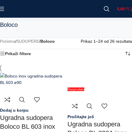
0,00
РС
Boloco
Početna
/
SUDOPERE
/
Boloco
Prikaz 1–24 od 26 rezultata
Prikaži filtere
Rasprodato
Dodaj u korpu
Ugradna sudopera
Pročitajte još
Ugradna sudopera
Boloco BL 603 inox