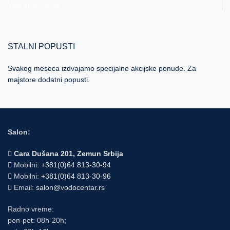
Više informacija
STALNI POPUSTI
Svakog meseca izdvajamo specijalne akcijske ponude. Za
majstore dodatni popusti.
Više informacija
Salon:
Cara Dušana 201, Zemun Srbija
Mobilni:
+381(0)64 813-30-94
Mobilni:
+381(0)64 813-30-96
Email:
salon@vodocentar.rs
Radno vreme:
pon-pet: 08h-20h;