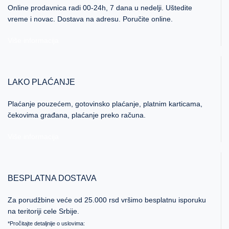
Online prodavnica radi 00-24h, 7 dana u nedelji. Uštedite
vreme i novac. Dostava na adresu. Poručite online.
Više informacija
LAKO PLAĆANJE
Plaćanje pouzećem, gotovinsko plaćanje, platnim karticama,
čekovima građana, plaćanje preko računa.
Više informacija
BESPLATNA DOSTAVA
Za porudžbine veće od 25.000 rsd vršimo besplatnu isporuku
na teritoriji cele Srbije.
*Pročitajte detaljnije o uslovima: