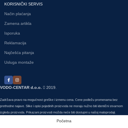
KORISNIČKI SERVIS
Način plaćanja
Zamena artikla
Isporuka
Reklamacija
Najčešća pitanja
Usluga montaže
VODO-CENTAR d.o.o.
2019.
Zadržava pravo na mogućnost greške i izmenu cena. Cene podležu promenama bez
prethodne najave. Slike i opisi pojedinih proizvoda ne moraju nužno biti identični stvarnom
izgledu proizvoda. Prikazani proizvodi možda neće biti dostupni u našoj maloprodaji.
Početna