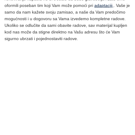
oformili poseban tim koji Vam može pomoći pri
adaptaciji,
. Vaše je
samo da nam kažete svoju zamisao, a naše da Vam predočimo
mogućnosti i u dogovoru sa Vama izvedemo kompletne radove.
Ukoliko se odlučite da sami obavite radove, sav materijal kupljen
kod nas može da stigne direktno na Vašu adresu što će Vam
sigurno ubrzati i pojednostaviti radove.