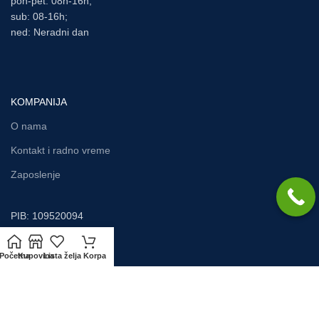
pon-pet: 08h-16h;
sub: 08-16h;
ned: Neradni dan
KOMPANIJA
O nama
Kontakt i radno vreme
Zaposlenje
PIB: 109520094
MB: 21197467
Početna
Kupovina
Lista želja
Korpa
INTERNET PRODAJA