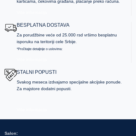
karticama, čekovima građana, plaćanje preko računa.
Više informacija
BESPLATNA DOSTAVA
Za porudžbine veće od 25.000 rsd vršimo besplatnu
isporuku na teritoriji cele Srbije.
*Pročitajte detaljnije o uslovima:
Više informacija
STALNI POPUSTI
Svakog meseca izdvajamo specijalne akcijske ponude.
Za majstore dodatni popusti.
Više informacija
Salon: