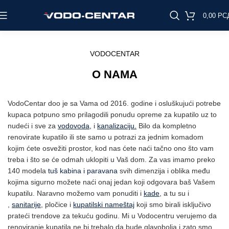
0,00
РС
VODOCENTAR
O NAMA
VodoCentar doo je sa Vama od 2016. godine i osluškujući potrebe
kupaca potpuno smo prilagodili ponudu opreme za kupatilo uz to
nudeći i sve za
vodovoda,
i
kanalizaciju.
Bilo da kompletno
renovirate kupatilo ili ste samo u potrazi za jednim komadom
kojim ćete osvežiti prostor, kod nas ćete naći tačno ono što vam
treba i što se će odmah uklopiti u Vaš dom. Za vas imamo preko
140 modela
tuš kabina i paravana
svih dimenzija i oblika među
kojima sigurno možete naći onaj jedan koji odgovara baš Vašem
kupatilu. Naravno možemo vam ponuditi i
kade
, a tu su i
,
sanitarije
, pločice i
kupatilski nameštaj
koji smo birali isključivo
prateći trendove za tekuću godinu. Mi u Vodocentru verujemo da
renoviranje kupatila ne bi trebalo da bude glavobolja i zato smo