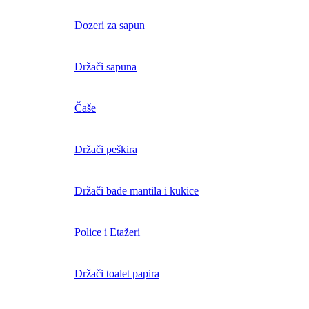
Dozeri za sapun
Držači sapuna
Čaše
Držači peškira
Držači bade mantila i kukice
Police i Etažeri
Držači toalet papira