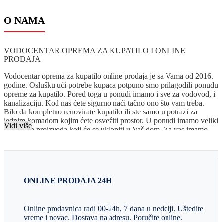
O NAMA
VODOCENTAR OPREMA ZA KUPATILO I ONLINE
PRODAJA
Vodocentar oprema za kupatilo online prodaja je sa Vama od 2016.
godine. Osluškujući potrebe kupaca potpuno smo prilagodili ponudu
opreme za kupatilo. Pored toga u ponudi imamo i sve za vodovod, i
kanalizaciju. Kod nas ćete sigurno naći tačno ono što vam treba.
Bilo da kompletno renovirate kupatilo ili ste samo u potrazi za
jednim komadom kojim ćete osvežiti prostor. U ponudi imamo veliki
Vidi više
asortiman proizvoda koji će se uklopiti u Vaš dom. Za vas imamo
preko 140 modela tuš kabina i paravana svih dimenzija i oblika.
Sigurno među kojima možete naći onaj jedan koji odgovara baš
Vašem kupatilu.
Naravno možemo vam ponuditi i kade, a tu su i , sanitarije, pločice i
kupatilski nameštaj koji smo birali isključivo prateći trendove za
ONLINE PRODAJA 24H
tekuću 2023. godinu. Mi u Vodocentru verujemo da renoviranje
kupatila ne bi trebalo da bude glavobolja i zato smo oformili
poseban tim koji Vam može pomoći pri adaptaciji,. Vaše je samo da
Online prodavnica radi 00-24h, 7 dana u nedelji. Uštedite
nam kažete svoju zamisao, a naše da Vam predočimo mogućnosti i u
vreme i novac. Dostava na adresu. Poručite online.
dogovoru sa Vama izvedemo kompletne radove.