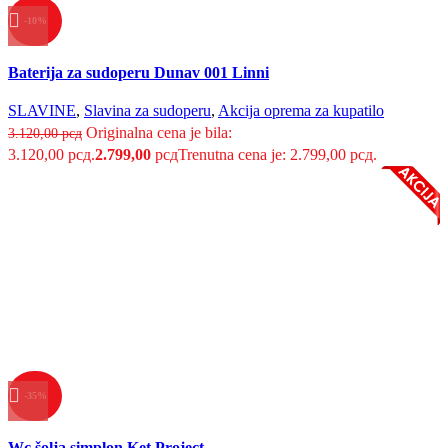
-10%
Uporedi
Baterija za sudoperu Dunav 001 Linni
Brzi pregled
Dodaj u listu želja
SLAVINE
,
Slavina za sudoperu
,
Akcija oprema za kupatilo
Originalna cena je bila:
3.120,00
рсд
3.120,00 рсд.
2.799,00
рсд
Trenutna cena je: 2.799,00 рсд.
-35%
Uporedi
Wc šolja simplon Ket Project