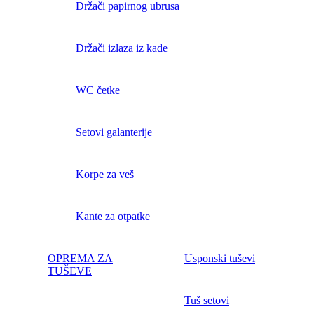
Držači papirnog ubrusa
Držači izlaza iz kade
WC četke
Setovi galanterije
Korpe za veš
Kante za otpatke
OPREMA ZA
Usponski tuševi
TUŠEVE
Tuš setovi