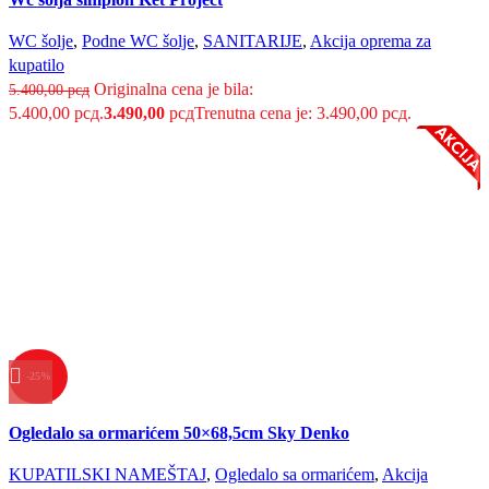
Brzi pregled
Dodaj u listu želja
WC šolje
,
Podne WC šolje
,
SANITARIJE
,
Akcija oprema za
kupatilo
Originalna cena je bila:
5.400,00
рсд
5.400,00 рсд.
3.490,00
рсд
Trenutna cena je: 3.490,00 рсд.
-25%
Uporedi
Ogledalo sa ormarićem 50×68,5cm Sky Denko
Brzi pregled
Dodaj u listu želja
KUPATILSKI NAMEŠTAJ
,
Ogledalo sa ormarićem
,
Akcija