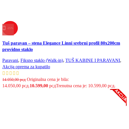
-25%
Uporedi
Tuš paravan – stena Elegance Linni srebrni profil 80x200cm
Brzi pregled
providno staklo
Dodaj u listu želja
Paravani
,
Fiksno staklo (Walk-in)
,
TUŠ KABINE I PARAVANI
,
Akcija oprema za kupatilo
Originalna cena je bila:
14.050,00
рсд
14.050,00 рсд.
10.599,00
рсд
Trenutna cena je: 10.599,00 рсд.