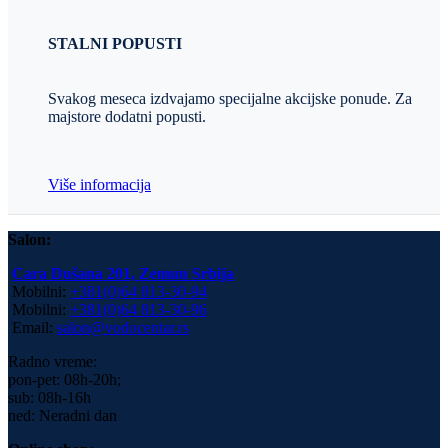
STALNI POPUSTI
Svakog meseca izdvajamo specijalne akcijske ponude. Za
majstore dodatni popusti.
Više informacija
Salon:
Cara Dušana 201, Zemun Srbija
Mobilni:
+381(0)64 813-30-94
Mobilni:
+381(0)64 813-30-96
Email:
salon@vodocentar.rs
Radno vreme:
pon-pet: 08h-20h;
sub: 08h-16h
ned: Neradni dan