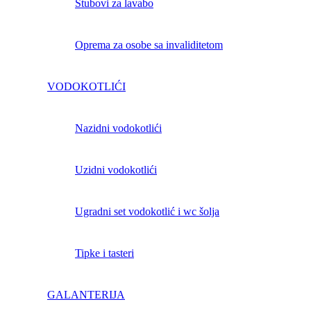
Stubovi za lavabo
Oprema za osobe sa invaliditetom
VODOKOTLIĆI
Nazidni vodokotlići
Uzidni vodokotlići
Ugradni set vodokotlić i wc šolja
Tipke i tasteri
GALANTERIJA