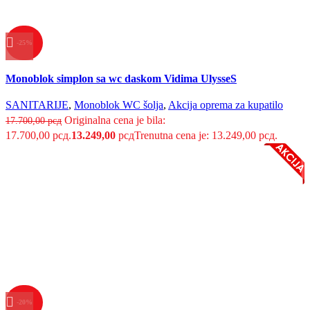
-25%
Uporedi
Monoblok simplon sa wc daskom Vidima UlysseS
Brzi pregled
Dodaj u listu želja
SANITARIJE
,
Monoblok WC šolja
,
Akcija oprema za kupatilo
Originalna cena je bila:
17.700,00
рсд
17.700,00 рсд.
13.249,00
рсд
Trenutna cena je: 13.249,00 рсд.
-20%