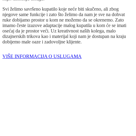
Svi želimo savršeno kupatilo koje neće biti skučeno, ali zbog
njegove same funkcije i zato što želimo da nam je sve na dohvat
ruke dobijamo prostor u kom ne možemo da se okrenemo. Zato
imamo česte izazove adaptacije malog kupatila u kom će se imati
osećaj da je prostor veći. Uz kreativnost naših kolega, malo
dizajnerskih trikova kao i materijal koji nam je dostupan na kraju
dobijemo male oaze i zadovoljne klijente.
VIŠE INFORMACIJA O USLUGAMA