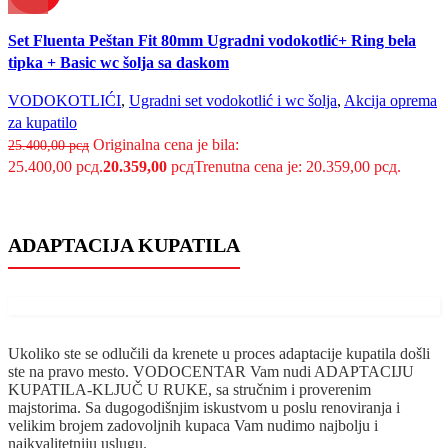
Uporedi
Set Fluenta Peštan Fit 80mm Ugradni vodokotlić+ Ring bela
Brzi pregled
tipka + Basic wc šolja sa daskom
Dodaj u listu želja
VODOKOTLIĆI
,
Ugradni set vodokotlić i wc šolja
,
Akcija oprema
za kupatilo
Originalna cena je bila:
25.400,00
рсд
25.400,00 рсд.
20.359,00
рсд
Trenutna cena je: 20.359,00 рсд.
ADAPTACIJA KUPATILA
Ukoliko ste se odlučili da krenete u proces adaptacije kupatila došli
ste na pravo mesto. VODOCENTAR Vam nudi ADAPTACIJU
KUPATILA-KLJUČ U RUKE, sa stručnim i proverenim
majstorima. Sa dugogodišnjim iskustvom u poslu renoviranja i
velikim brojem zadovoljnih kupaca Vam nudimo najbolju i
najkvalitetniju uslugu.