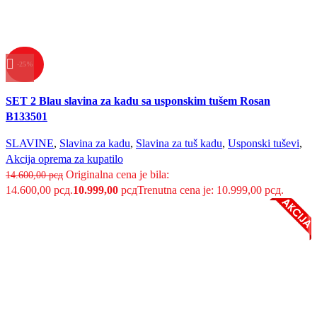
-25%
Uporedi
SET 2 Blau slavina za kadu sa usponskim tušem Rosan
Brzi pregled
B133501
Dodaj u listu želja
SLAVINE
,
Slavina za kadu
,
Slavina za tuš kadu
,
Usponski tuševi
,
Akcija oprema za kupatilo
Originalna cena je bila:
14.600,00
рсд
14.600,00 рсд.
10.999,00
рсд
Trenutna cena je: 10.999,00 рсд.