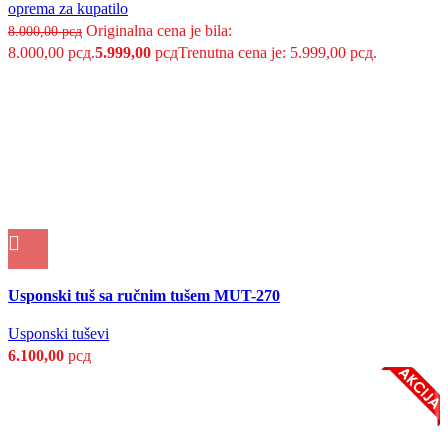
oprema za kupatilo
Originalna cena je bila:
8.000,00
рсд
8.000,00 рсд.
5.999,00
рсд
Trenutna cena je: 5.999,00 рсд.
Uporedi
Usponski tuš sa ručnim tušem MUT-270
Brzi pregled
Dodaj u listu želja
Usponski tuševi
6.100,00
рсд