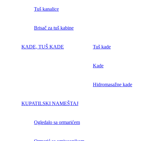
Tuš kanalice
Brisač za tuš kabine
KADE, TUŠ KADE
Tuš kade
Kade
Hidromasažne kade
KUPATILSKI NAMEŠTAJ
Ogledalo sa ormarićem