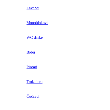
Lavaboi
Monoblokovi
WC daske
Bidei
Pisoari
Trokadero
Čučavci