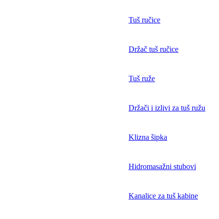
Tuš ručice
Držač tuš ručice
Tuš ruže
Držači i izlivi za tuš ružu
Klizna šipka
Hidromasažni stubovi
Kanalice za tuš kabine