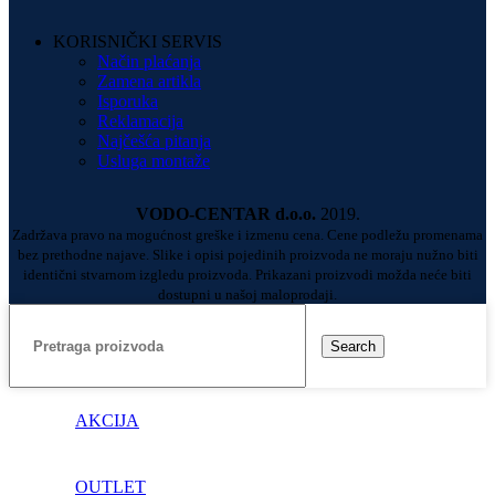
KORISNIČKI SERVIS
Način plaćanja
Zamena artikla
Isporuka
Reklamacija
Najčešća pitanja
Usluga montaže
VODO-CENTAR d.o.o.
2019.
Zadržava pravo na mogućnost greške i izmenu cena. Cene podležu promenama
bez prethodne najave. Slike i opisi pojedinih proizvoda ne moraju nužno biti
identični stvarnom izgledu proizvoda. Prikazani proizvodi možda neće biti
dostupni u našoj maloprodaji.
Search
AKCIJA
OUTLET