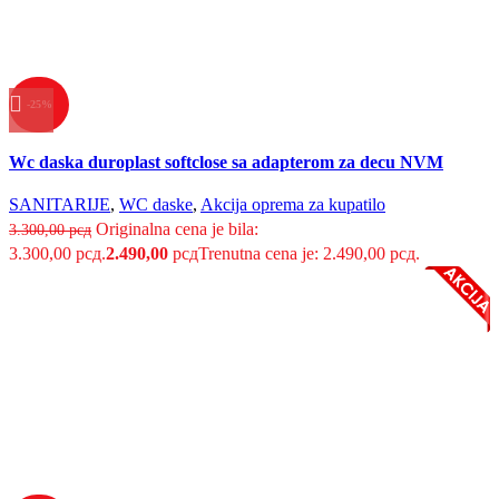
-25%
Uporedi
Wc daska duroplast softclose sa adapterom za decu NVM
Brzi pregled
Dodaj u listu želja
SANITARIJE
,
WC daske
,
Akcija oprema za kupatilo
Originalna cena je bila:
3.300,00
рсд
3.300,00 рсд.
2.490,00
рсд
Trenutna cena je: 2.490,00 рсд.