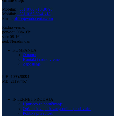
Online shop:
Mobilni:
+381(0)60 713-30-98
Mobilni:
+381(0)63 30-41-18
Email:
office@vodocentar.com
Radno vreme:
pon-pet: 08h-16h;
sub: 08-16h;
ned: Neradni dan
KOMPANIJA
O nama
Kontakt i radno vreme
Zaposlenje
PIB: 109520094
MB: 21197467
INTERNET PRODAJA
Uputstvo za poručivanje
Opšti uslovi poslovanja online prodavnice
Politika privatnosti