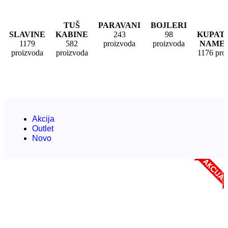
TUŠ
PARAVANI
BOJLERI
SLAVINE
KABINE
243
98
KUPATI
1179
582
proizvoda
proizvoda
NAMEŠ
proizvoda
proizvoda
1176 pro
Akcija
Outlet
Novo