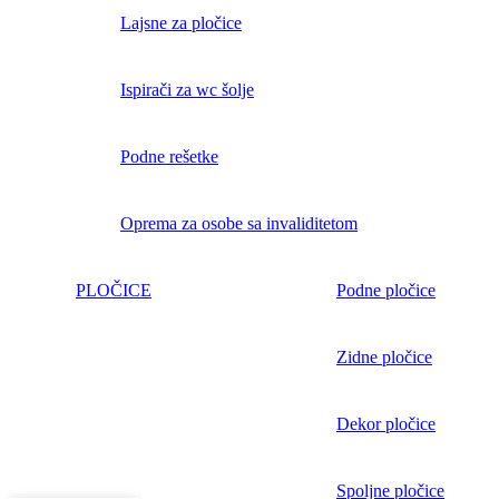
Lajsne za pločice
Ispirači za wc šolje
Podne rešetke
Oprema za osobe sa invaliditetom
PLOČICE
Podne pločice
Zidne pločice
Dekor pločice
Spoljne pločice