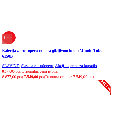
-15%
Uporedi
Baterija za sudoperu crna sa gibljivom lulom Minotti Tubo
Brzi pregled
6150B
Dodaj u listu želja
SLAVINE
,
Slavina za sudoperu
,
Akcija oprema za kupatilo
Originalna cena je bila:
8.877,00
рсд
8.877,00 рсд.
7.549,00
рсд
Trenutna cena je: 7.549,00 рсд.