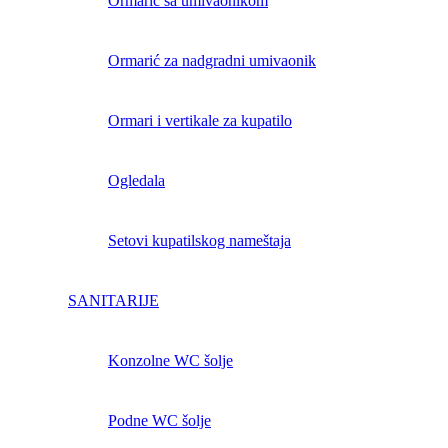
Ormarić sa umivaonikom
Ormarić za nadgradni umivaonik
Ormari i vertikale za kupatilo
Ogledala
Setovi kupatilskog nameštaja
SANITARIJE
Konzolne WC šolje
Podne WC šolje