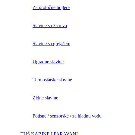
Za protočne bojlere
Slavine sa 3 creva
Slavine sa grejačem
Ugradne slavine
Termostatske slavine
Zidne slavine
Potisne / senzorske / za hladnu vodu
TUŠ KABINE I PARAVANI