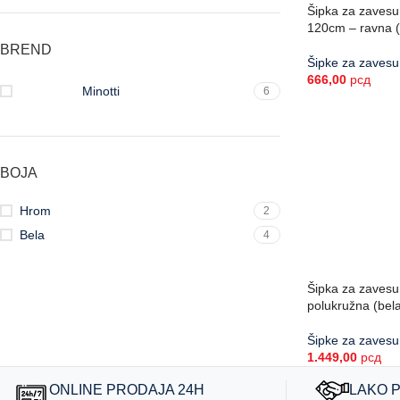
Šipka za zavesu
120cm – ravna (
BREND
Šipke za zavesu
666,00
рсд
Minotti
6
BOJA
Hrom
2
Bela
4
Šipka za zavesu
polukružna (bela
Šipke za zavesu
1.449,00
рсд
ONLINE PRODAJA 24H
LAKO 