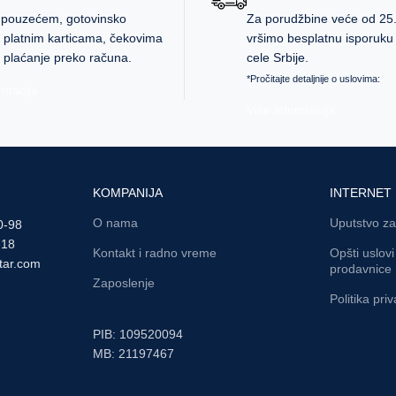
 pouzećem, gotovinsko
Za porudžbine veće od 25
, platnim karticama, čekovima
vršimo besplatnu isporuku n
 plaćanje preko računa.
cele Srbije.
*Pročitajte detaljnije o uslovima:
rmacija
Više informacija
KOMPANIJA
INTERNET
O nama
Uputstvo za
0-98
-18
Kontakt i radno vreme
Opšti uslov
tar.com
prodavnice
Zaposlenje
Politika priv
PIB: 109520094
MB: 21197467