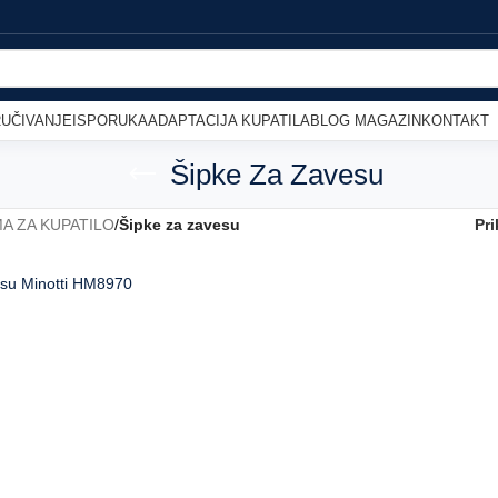
UČIVANJE
ISPORUKA
ADAPTACIJA KUPATILA
BLOG MAGAZIN
KONTAKT
Šipke Za Zavesu
A ZA KUPATILO
/
Šipke za zavesu
Pri