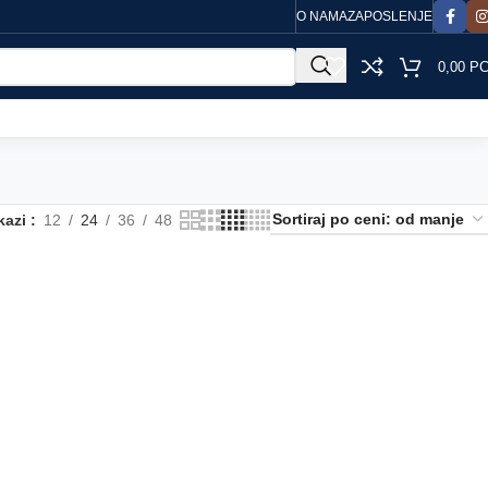
O NAMA
ZAPOSLENJE
0,00
Р
kazi
12
24
36
48