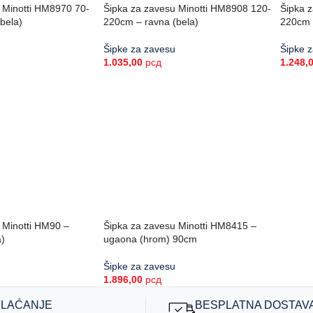
 Minotti HM8970 70-
Šipka za zavesu Minotti HM8908 120-
Šipka 
bela)
220cm – ravna (bela)
220cm 
Šipke za zavesu
Šipke 
1.035,00
рсд
1.248,
 Minotti HM90 –
Šipka za zavesu Minotti HM8415 –
)
ugaona (hrom) 90cm
Šipke za zavesu
1.896,00
рсд
PLAĆANJE
BESPLATNA DOSTAV