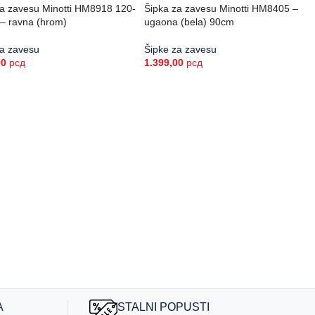
za zavesu Minotti HM8918 120-
Šipka za zavesu Minotti HM8405 –
– ravna (hrom)
ugaona (bela) 90cm
za zavesu
Šipke za zavesu
00
рсд
1.399,00
рсд
A
STALNI POPUSTI