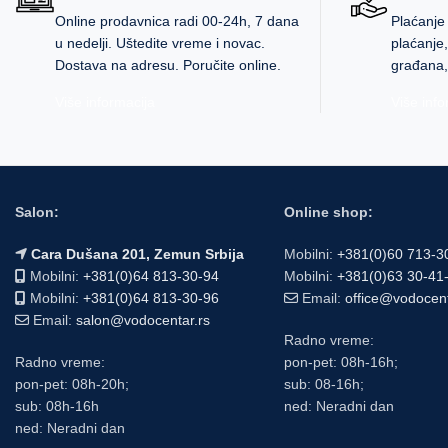
Online prodavnica radi 00-24h, 7 dana
Plaćanje
u nedelji. Uštedite vreme i novac.
plaćanje
Dostava na adresu. Poručite online.
građana,
Više informacija
Više info
Salon:
Online shop:
Cara Dušana 201, Zemun Srbija
Mobilni:
+381(0)60 713-3
Mobilni:
+381(0)64 813-30-94
Mobilni:
+381(0)63 30-41
Mobilni:
+381(0)64 813-30-96
Email:
office@vodocen
Email:
salon@vodocentar.rs
Radno vreme:
Radno vreme:
pon-pet: 08h-16h;
pon-pet: 08h-20h;
sub: 08-16h;
sub: 08h-16h
ned: Neradni dan
ned: Neradni dan