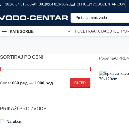
+381(0)64 813-30-94
+381(0)64 813-30-96
OFFICE@VODOCENTAR.COM
POČETNA
AKCIJA
OUTLET
POR
KATEGORIJE
SORTIRAJ PO CENI
Početna
/
OPREM
Cena:
660 рсд
—
1.900 рсд
FILTER
PRIKAŽI PROIZVODE
Na akciji