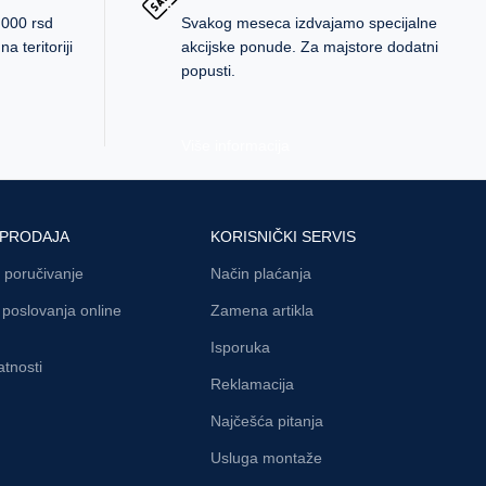
.000 rsd
Svakog meseca izdvajamo specijalne
a teritoriji
akcijske ponude. Za majstore dodatni
popusti.
Više informacija
 PRODAJA
KORISNIČKI SERVIS
 poručivanje
Način plaćanja
i poslovanja online
Zamena artikla
Isporuka
atnosti
Reklamacija
Najčešća pitanja
Usluga montaže