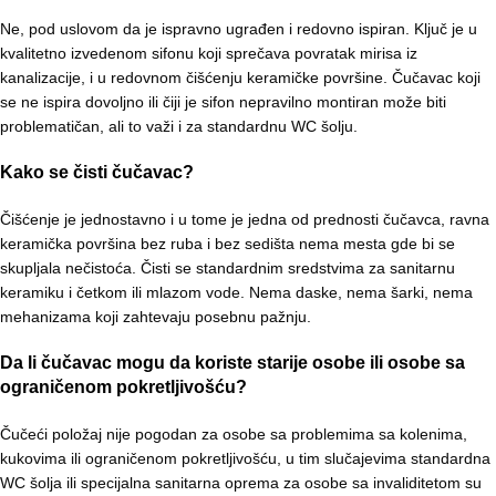
Ne, pod uslovom da je ispravno ugrađen i redovno ispiran. Ključ je u
kvalitetno izvedenom sifonu koji sprečava povratak mirisa iz
kanalizacije, i u redovnom čišćenju keramičke površine. Čučavac koji
se ne ispira dovoljno ili čiji je sifon nepravilno montiran može biti
problematičan, ali to važi i za standardnu WC šolju.
Kako se čisti čučavac?
Čišćenje je jednostavno i u tome je jedna od prednosti čučavca, ravna
keramička površina bez ruba i bez sedišta nema mesta gde bi se
skupljala nečistoća. Čisti se standardnim sredstvima za sanitarnu
keramiku i četkom ili mlazom vode. Nema daske, nema šarki, nema
mehanizama koji zahtevaju posebnu pažnju.
Da li čučavac mogu da koriste starije osobe ili osobe sa
ograničenom pokretljivošću?
Čučeći položaj nije pogodan za osobe sa problemima sa kolenima,
kukovima ili ograničenom pokretljivošću, u tim slučajevima standardna
WC šolja ili specijalna sanitarna oprema za osobe sa invaliditetom su