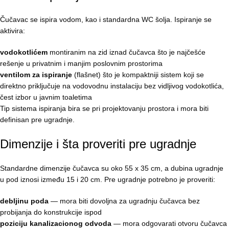
Čučavac se ispira vodom, kao i standardna WC šolja. Ispiranje se
aktivira:
vodokotlićem
montiranim na zid iznad čučavca što je najčešće
rešenje u privatnim i manjim poslovnim prostorima
ventilom za ispiranje
(flašnet) što je kompaktniji sistem koji se
direktno priključuje na vodovodnu instalaciju bez vidljivog vodokotlića,
čest izbor u javnim toaletima
Tip sistema ispiranja bira se pri projektovanju prostora i mora biti
definisan pre ugradnje.
Dimenzije i šta proveriti pre ugradnje
Standardne dimenzije čučavca su oko 55 x 35 cm, a dubina ugradnje
u pod iznosi između 15 i 20 cm. Pre ugradnje potrebno je proveriti:
debljinu poda
— mora biti dovoljna za ugradnju čučavca bez
probijanja do konstrukcije ispod
poziciju kanalizacionog odvoda
— mora odgovarati otvoru čučavca