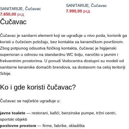
SANITARIJE
,
Čučavac
SANITARIJE
,
Čučavac
7.990,00
рсд
7.650,00
рсд
Čučavac
Čučavac je sanitarni element koji se ugrađuje u nivo poda, korisnik ga
koristi u čučećem položaju, bez kontakta sa keramičkom površinom.
Zbog potpunog odsustva fizičkog kontakta, čučavac je higijenski
superioran u odnosu na standardnu WC šolju, naročito u javnim i
frekventnim prostorima. U ponudi Vodocentra dostupni su modeli od
sanitarne keramike domaćih brendova, sa dostavom na celoj teritoriji
Srbije.
Ko i gde koristi čučavac?
Čučavac se najčešće ugrađuje u:
javne toalete
— restorani, kafići, benzinske pumpe, tržni centri,
sportski objekti
poslovne prostore
— firme, fabrike, skladišta