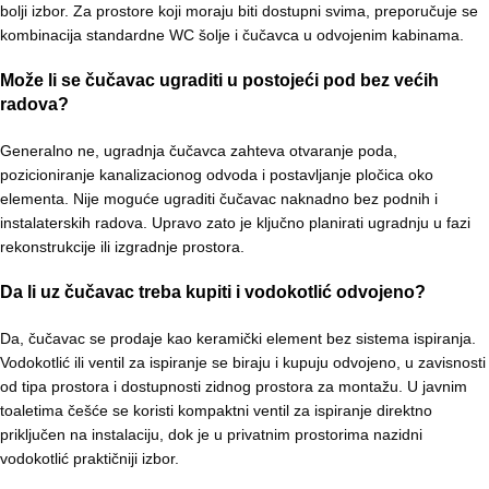
bolji izbor. Za prostore koji moraju biti dostupni svima, preporučuje se
kombinacija standardne WC šolje i čučavca u odvojenim kabinama.
Može li se čučavac ugraditi u postojeći pod bez većih
radova?
Generalno ne, ugradnja čučavca zahteva otvaranje poda,
pozicioniranje kanalizacionog odvoda i postavljanje pločica oko
elementa. Nije moguće ugraditi čučavac naknadno bez podnih i
instalaterskih radova. Upravo zato je ključno planirati ugradnju u fazi
rekonstrukcije ili izgradnje prostora.
Da li uz čučavac treba kupiti i vodokotlić odvojeno?
Da, čučavac se prodaje kao keramički element bez sistema ispiranja.
Vodokotlić ili ventil za ispiranje se biraju i kupuju odvojeno, u zavisnosti
od tipa prostora i dostupnosti zidnog prostora za montažu. U javnim
toaletima češće se koristi kompaktni ventil za ispiranje direktno
priključen na instalaciju, dok je u privatnim prostorima nazidni
vodokotlić praktičniji izbor.