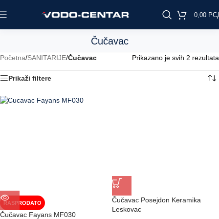
0,00
РС
Čučavac
Početna
/
SANITARIJE
/
Čučavac
Prikazano je svih 2 rezultata
Prikaži filtere
Čučavac Posejdon Keramika
RASPRODATO
Leskovac
Čučavac Fayans MF030