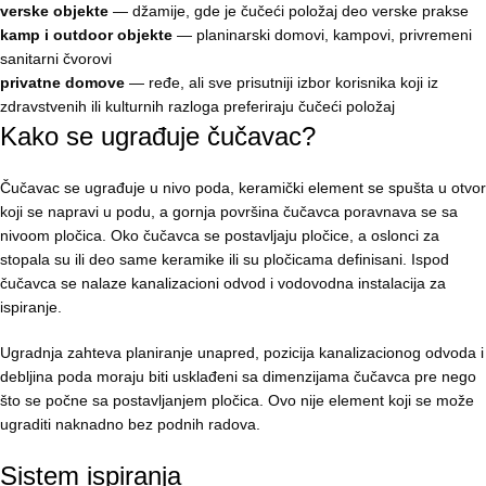
verske objekte
— džamije, gde je čučeći položaj deo verske prakse
kamp i outdoor objekte
— planinarski domovi, kampovi, privremeni
sanitarni čvorovi
privatne domove
— ređe, ali sve prisutniji izbor korisnika koji iz
zdravstvenih ili kulturnih razloga preferiraju čučeći položaj
Kako se ugrađuje čučavac?
Čučavac se ugrađuje u nivo poda, keramički element se spušta u otvor
koji se napravi u podu, a gornja površina čučavca poravnava se sa
nivoom pločica. Oko čučavca se postavljaju pločice, a oslonci za
stopala su ili deo same keramike ili su pločicama definisani. Ispod
čučavca se nalaze kanalizacioni odvod i vodovodna instalacija za
ispiranje.
Ugradnja zahteva planiranje unapred, pozicija kanalizacionog odvoda i
debljina poda moraju biti usklađeni sa dimenzijama čučavca pre nego
što se počne sa postavljanjem pločica. Ovo nije element koji se može
ugraditi naknadno bez podnih radova.
Sistem ispiranja