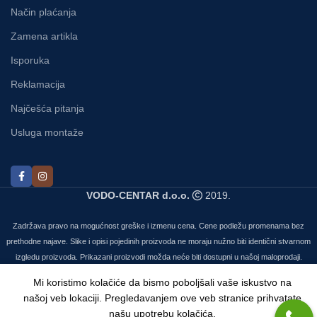
Način plaćanja
Zamena artikla
Isporuka
Reklamacija
Najčešća pitanja
Usluga montaže
VODO-CENTAR d.o.o.
2019.
Zadržava pravo na mogućnost greške i izmenu cena. Cene podležu promenama bez
prethodne najave. Slike i opisi pojedinih proizvoda ne moraju nužno biti identični stvarnom
izgledu proizvoda. Prikazani proizvodi možda neće biti dostupni u našoj maloprodaji.
Mi koristimo kolačiće da bismo poboljšali vaše iskustvo na
našoj veb lokaciji. Pregledavanjem ove veb stranice prihvatate
našu upotrebu kolačića.