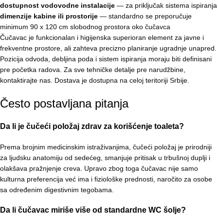
dostupnost vodovodne instalacije
— za priključak sistema ispiranja
dimenzije kabine ili prostorije
— standardno se preporučuje
minimum 90 x 120 cm slobodnog prostora oko čučavca
Čučavac je funkcionalan i higijenska superioran element za javne i
frekventne prostore, ali zahteva precizno planiranje ugradnje unapred.
Pozicija odvoda, debljina poda i sistem ispiranja moraju biti definisani
pre početka radova. Za sve tehničke detalje pre narudžbine,
kontaktirajte nas. Dostava je dostupna na celoj teritoriji Srbije.
Često postavljana pitanja
Da li je čučeći položaj zdrav za korišćenje toaleta?
Prema brojnim medicinskim istraživanjima, čučeći položaj je prirodniji
za ljudsku anatomiju od sedećeg, smanjuje pritisak u trbušnoj duplji i
olakšava pražnjenje creva. Upravo zbog toga čučavac nije samo
kulturna preferencija već ima i fiziološke prednosti, naročito za osobe
sa određenim digestivnim tegobama.
Da li čučavac miriše više od standardne WC šolje?