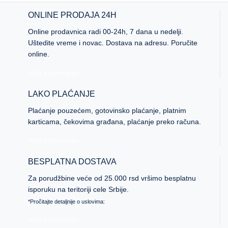
ONLINE PRODAJA 24H
Online prodavnica radi 00-24h, 7 dana u nedelji.
Uštedite vreme i novac. Dostava na adresu. Poručite
online.
Više informacija
LAKO PLAĆANJE
Plaćanje pouzećem, gotovinsko plaćanje, platnim
karticama, čekovima građana, plaćanje preko računa.
Više informacija
BESPLATNA DOSTAVA
Za porudžbine veće od 25.000 rsd vršimo besplatnu
isporuku na teritoriji cele Srbije.
*Pročitajte detaljnije o uslovima:
Više informacija