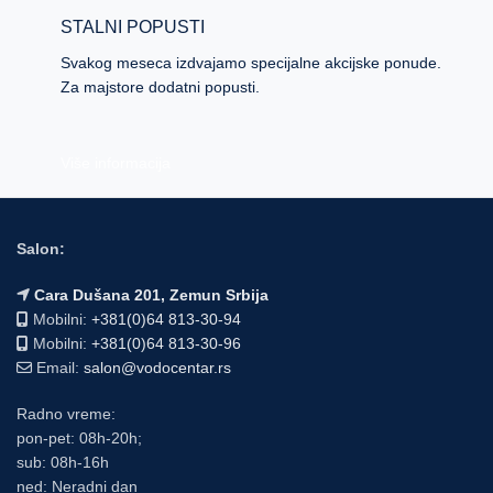
STALNI POPUSTI
Svakog meseca izdvajamo specijalne akcijske ponude.
Za majstore dodatni popusti.
Više informacija
Salon:
Cara Dušana 201, Zemun Srbija
Mobilni:
+381(0)64 813-30-94
Mobilni:
+381(0)64 813-30-96
Email:
salon@vodocentar.rs
Radno vreme:
pon-pet: 08h-20h;
sub: 08h-16h
ned: Neradni dan