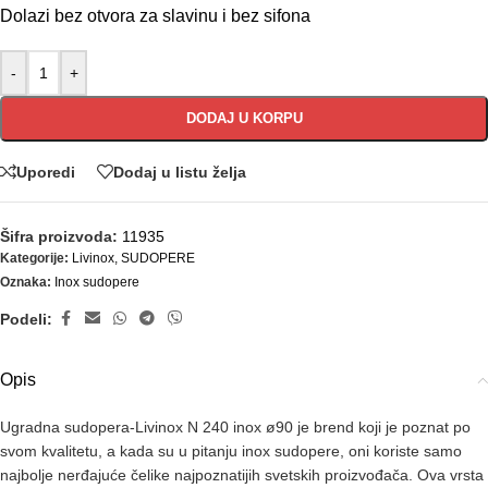
Dolazi bez otvora za slavinu i bez sifona
-
+
DODAJ U KORPU
Uporedi
Dodaj u listu želja
Šifra proizvoda:
11935
Kategorije:
Livinox
,
SUDOPERE
Oznaka:
Inox sudopere
Podeli:
Opis
Ugradna sudopera-Livinox N 240 inox ø90 je brend koji je poznat po
svom kvalitetu, a kada su u pitanju inox sudopere, oni koriste samo
najbolje nerđajuće čelike najpoznatijih svetskih proizvođača. Ova vrsta