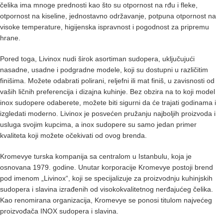
čelika ima mnoge prednosti kao što su otpornost na rđu i fleke,
otpornost na kiseline, jednostavno održavanje, potpuna otpornost na
visoke temperature, higijenska ispravnost i pogodnost za pripremu
hrane.
Pored toga, Livinox nudi širok asortiman sudopera, uključujući
nasadne, usadne i podgradne modele, koji su dostupni u različitim
finišima. Možete odabrati polirani, reljefni ili mat finiš, u zavisnosti od
vaših ličnih preferencija i dizajna kuhinje. Bez obzira na to koji model
inox sudopere odaberete, možete biti sigurni da će trajati godinama i
izgledati moderno. Livinox je posvećen pružanju najboljih proizvoda i
usluga svojim kupcima, a inox sudopere su samo jedan primer
kvaliteta koji možete očekivati od ovog brenda.
Kromevye turska kompanija sa centralom u Istanbulu, koja je
osnovana 1979. godine. Unutar korporacije Kromevye postoji brend
pod imenom „Livinox“, koji se specijalizuje za proizvodnju kuhinjskih
sudopera i slavina izrađenih od visokokvalitetnog nerđajućeg čelika.
Kao renomirana organizacija, Kromevye se ponosi titulom najvećeg
proizvođača INOX sudopera i slavina.