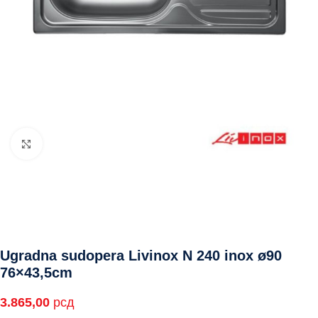
Click to enlarge
Ugradna sudopera Livinox N 240 inox ø90
76×43,5cm
3.865,00
рсд