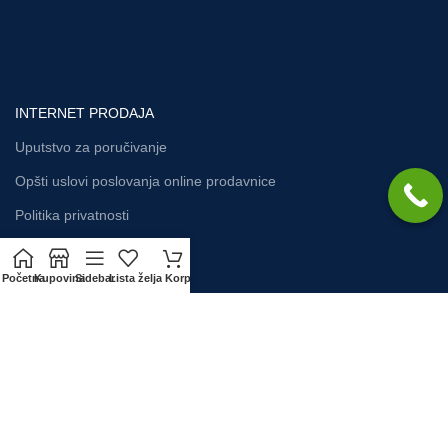
INTERNET PRODAJA
Uputstvo za poručivanje
Opšti uslovi poslovanja online prodavnice
Politika privatnosti
Početna
Kupovina
Sidebar
Lista želja
Korpa
KORISNIČKI SERVIS
Način plaćanja
Zamena artikla
Isporuka