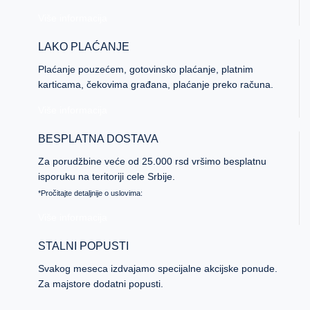
Više informacija
LAKO PLAĆANJE
Plaćanje pouzećem, gotovinsko plaćanje, platnim
karticama, čekovima građana, plaćanje preko računa.
Više informacija
BESPLATNA DOSTAVA
Za porudžbine veće od 25.000 rsd vršimo besplatnu
isporuku na teritoriji cele Srbije.
*Pročitajte detaljnije o uslovima:
Više informacija
STALNI POPUSTI
Svakog meseca izdvajamo specijalne akcijske ponude.
Za majstore dodatni popusti.