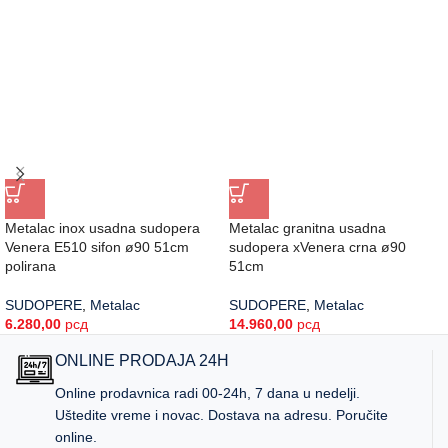
Metalac inox usadna sudopera
Metalac granitna usadna
Venera E510 sifon ø90 51cm
sudopera xVenera crna ø90
polirana
51cm
SUDOPERE
,
Metalac
SUDOPERE
,
Metalac
6.280,00
рсд
14.960,00
рсд
ONLINE PRODAJA 24H
Online prodavnica radi 00-24h, 7 dana u nedelji.
Uštedite vreme i novac. Dostava na adresu. Poručite
online.