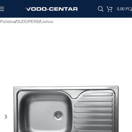
0,00
РС
Početna
/
SUDOPERE
/
Livinox