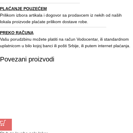
PLAĆANJE POUZEĆEM
Prilikom izbora artikala i dogovor sa prodavcem iz nekih od naših
lokala proizvode plaćate prilikom dostave robe.
PREKO RAČUNA
Vašu porudzbinu možete platiti na račun Vodocentar, ili standardnom
uplatnicom u bilo kojoj banci ili pošti Srbije, ili putem internet plaćanja.
Povezani proizvodi