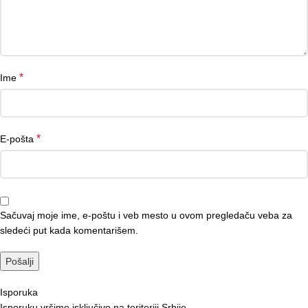
*
Ime
*
E-pošta
Sačuvaj moje ime, e-poštu i veb mesto u ovom pregledaču veba za
sledeći put kada komentarišem.
Isporuka
Isporuku vršimo isključivo na teritoriji Srbije.