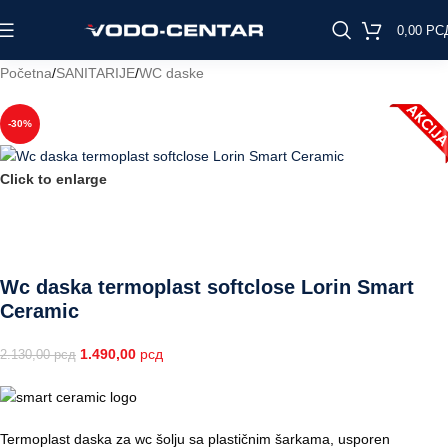
0,00
РС
Početna
/
SANITARIJE
/
WC daske
-30%
Click to enlarge
Wc daska termoplast softclose Lorin Smart
Ceramic
1.490,00
рсд
2.130,00
рсд
Termoplast daska za wc šolju sa plastičnim šarkama, usporen