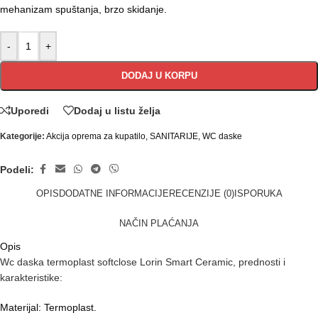
mehanizam spuštanja, brzo skidanje.
-
+
DODAJ U KORPU
Uporedi
Dodaj u listu želja
Kategorije:
Akcija oprema za kupatilo
,
SANITARIJE
,
WC daske
Podeli:
OPIS
DODATNE INFORMACIJE
RECENZIJE (0)
ISPORUKA
NAČIN PLAĆANJA
Opis
Wc daska termoplast softclose Lorin Smart Ceramic, prednosti i
karakteristike:
Materijal: Termoplast.