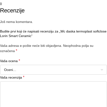
0
Recenzije
Još nema komentara.
Budite prvi koji će napisati recenziju za „Wc daska termoplast softclose
Lorin Smart Ceramic“
Vaša adresa e-pošte neće biti objavljena.
Neophodna polja su
*
označena
*
Vaša ocena
*
Vaša recenzija