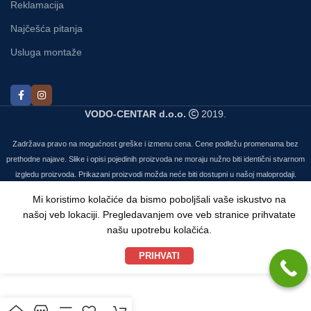
Reklamacija
Najčešća pitanja
Usluga montaže
VODO-CENTAR d.o.o.
2019.
Zadržava pravo na mogućnost greške i izmenu cena. Cene podležu promenama bez
prethodne najave. Slike i opisi pojedinih proizvoda ne moraju nužno biti identični stvarnom
izgledu proizvoda. Prikazani proizvodi možda neće biti dostupni u našoj maloprodaji.
Mi koristimo kolačiće da bismo poboljšali vaše iskustvo na
našoj veb lokaciji. Pregledavanjem ove veb stranice prihvatate
našu upotrebu kolačića.
PRIHVATI