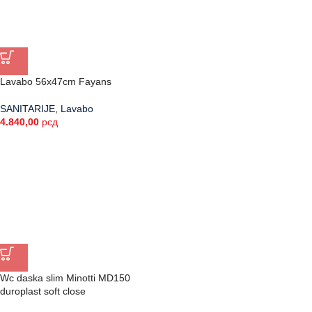
Lavabo 56x47cm Fayans
SANITARIJE
,
Lavabo
4.840,00
рсд
Wc daska slim Minotti MD150
duroplast soft close