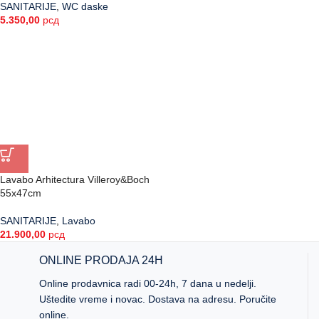
SANITARIJE
,
WC daske
5.350,00
рсд
Lavabo Arhitectura Villeroy&Boch
55x47cm
SANITARIJE
,
Lavabo
21.900,00
рсд
ONLINE PRODAJA 24H
Online prodavnica radi 00-24h, 7 dana u nedelji.
Uštedite vreme i novac. Dostava na adresu. Poručite
online.