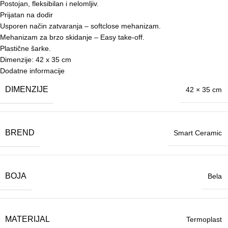
Postojan, fleksibilan i nelomljiv.
Prijatan na dodir
Usporen način zatvaranja – softclose mehanizam.
Mehanizam za brzo skidanje – Easy take-off.
Plastične šarke.
Dimenzije: 42 x 35 cm
Dodatne informacije
DIMENZIJE
42 × 35 cm
BREND
Smart Ceramic
BOJA
Bela
MATERIJAL
Termoplast