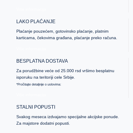
Više informacija
LAKO PLAĆANJE
Plaćanje pouzećem, gotovinsko plaćanje, platnim
karticama, čekovima građana, plaćanje preko računa.
Više informacija
BESPLATNA DOSTAVA
Za porudžbine veće od 25.000 rsd vršimo besplatnu
isporuku na teritoriji cele Srbije.
*Pročitajte detaljnije o uslovima:
Više informacija
STALNI POPUSTI
Svakog meseca izdvajamo specijalne akcijske ponude.
Za majstore dodatni popusti.