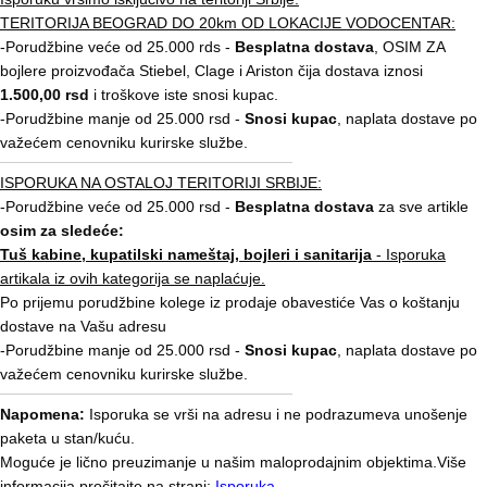
TERITORIJA BEOGRAD DO 20km OD LOKACIJE VODOCENTAR:
-Porudžbine veće od 25.000 rds -
Besplatna dostava
, OSIM ZA
bojlere proizvođača Stiebel, Clage i Ariston čija dostava iznosi
1.500,00 rsd
i troškove iste snosi kupac.
-Porudžbine manje od 25.000 rsd -
Snosi kupac
, naplata dostave po
važećem cenovniku kurirske službe.
ISPORUKA NA OSTALOJ TERITORIJI SRBIJE:
-Porudžbine veće od 25.000 rsd -
Besplatna dostava
za sve artikle
osim za sledeće:
Tuš kabine, kupatilski nameštaj, bojleri i sanitarija
- Isporuka
artikala iz ovih kategorija se naplaćuje.
Po prijemu porudžbine kolege iz prodaje obavestiće Vas o koštanju
dostave na Vašu adresu
-Porudžbine manje od 25.000 rsd -
Snosi kupac
, naplata dostave po
važećem cenovniku kurirske službe.
Napomena:
Isporuka se vrši na adresu i ne podrazumeva unošenje
paketa u stan/kuću.
Moguće je lično preuzimanje u našim maloprodajnim objektima.Više
informacija pročitajte na strani:
Isporuka