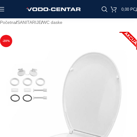
0,00
РС
Početna
/
SANITARIJE
/
WC daske
-20%