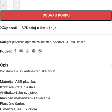
-
+
DODAJ U KORPU
Uporedi
Dodaj u listu želja
Kategorije:
Akcija oprema za kupatilo
,
SANITARIJE
,
WC daske
Podeli:
Opis
Wc daska ABS antibakterijska NVM:
Materijal: ABS plastika.
Izdržljiva vrsta plastike.
Antibakterijsko svojstvo.
Klasičan mehanizam zatvaranja.
Plastične šarke.
Dimenzija: 44,5 x 38cm.