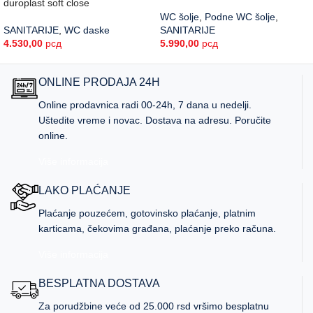
duroplast soft close
WC šolje
,
Podne WC šolje
,
SANITARIJE
,
WC daske
SANITARIJE
4.530,00
рсд
5.990,00
рсд
ONLINE PRODAJA 24H
Online prodavnica radi 00-24h, 7 dana u nedelji.
Uštedite vreme i novac. Dostava na adresu. Poručite
online.
Više informacija
LAKO PLAĆANJE
Plaćanje pouzećem, gotovinsko plaćanje, platnim
karticama, čekovima građana, plaćanje preko računa.
Više informacija
BESPLATNA DOSTAVA
Za porudžbine veće od 25.000 rsd vršimo besplatnu