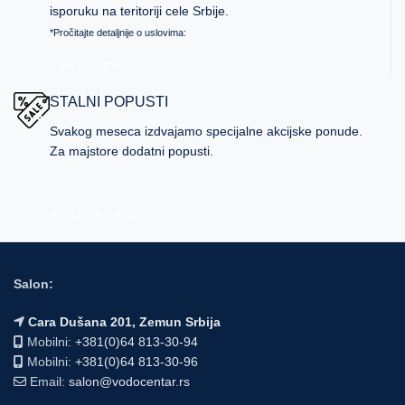
isporuku na teritoriji cele Srbije.
*Pročitajte detaljnije o uslovima:
Više informacija
STALNI POPUSTI
Svakog meseca izdvajamo specijalne akcijske ponude.
Za majstore dodatni popusti.
Više informacija
Salon:
Cara Dušana 201, Zemun Srbija
Mobilni:
+381(0)64 813-30-94
Mobilni:
+381(0)64 813-30-96
Email:
salon@vodocentar.rs