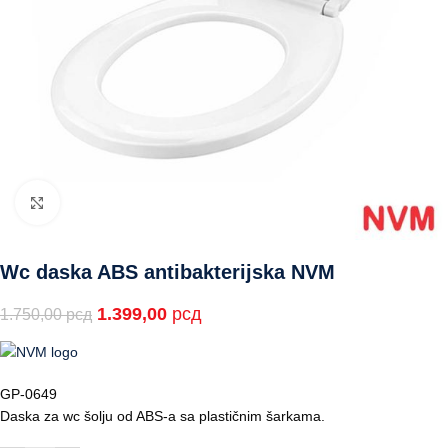
Click to enlarge
Wc daska ABS antibakterijska NVM
1.399,00
рсд
1.750,00
рсд
GP-0649
Daska za wc šolju od ABS-a sa plastičnim šarkama.