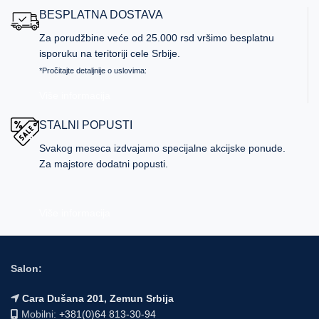
BESPLATNA DOSTAVA
Za porudžbine veće od 25.000 rsd vršimo besplatnu
isporuku na teritoriji cele Srbije.
*Pročitajte detaljnije o uslovima:
Više informacija
STALNI POPUSTI
Svakog meseca izdvajamo specijalne akcijske ponude.
Za majstore dodatni popusti.
Više informacija
Salon:
Cara Dušana 201, Zemun Srbija
Mobilni:
+381(0)64 813-30-94