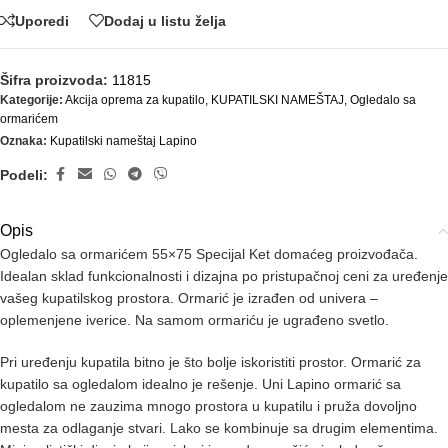
Uporedi
Dodaj u listu želja
Šifra proizvoda:
11815
Kategorije:
Akcija oprema za kupatilo
,
KUPATILSKI NAMEŠTAJ
,
Ogledalo sa
ormarićem
Oznaka:
Kupatilski nameštaj Lapino
Podeli:
Opis
Ogledalo sa ormarićem 55×75 Specijal Ket domaćeg proizvođača.
Idealan sklad funkcionalnosti i dizajna po pristupačnoj ceni za uređenje
vašeg kupatilskog prostora. Ormarić je izrađen od univera –
oplemenjene iverice. Na samom ormariću je ugrađeno svetlo.
Pri uređenju kupatila bitno je što bolje iskoristiti prostor. Ormarić za
kupatilo sa ogledalom idealno je rešenje. Uni Lapino ormarić sa
ogledalom ne zauzima mnogo prostora u kupatilu i pruža dovoljno
mesta za odlaganje stvari. Lako se kombinuje sa drugim elementima.