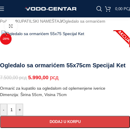
0,00
РС
Početna
/
KUPATILSKI NAMEŠTAJ
/
Ogledalo sa ormarićem
Click to enlarge
-20%
Ogledalo sa ormarićem 55x75cm Specijal Ket
5.990,00
рсд
7.500,00
рсд
Ormarić za kupatilo sa ogledalom od oplemenjene iverice
Dimenzija: Širina 55cm, Visina 75cm
-
+
DODAJ U KORPU