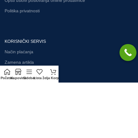
Opšti uslovi poslovanja online prodavnice
Politika privatnosti
KORISNIČKI SERVIS
Način plaćanja
Zamena artikla
Isporuka
Početna
Kupovina
Sidebar
Lista želja
Korpa
Reklamacija
Najčešća pitanja
Usluga montaže
VODO-CENTAR d.o.o.
2019.