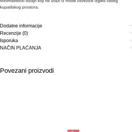
Minimalistički dizajn koji ne izlazi iz mode osvežiće izgled vašeg
kupatilskog prostora.
Dodatne informacije
Recenzije (0)
Isporuka
NAČIN PLAĆANJA
Povezani proizvodi