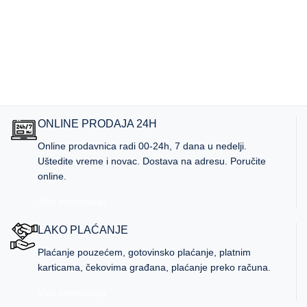
ONLINE PRODAJA 24H
Online prodavnica radi 00-24h, 7 dana u nedelji.
Uštedite vreme i novac. Dostava na adresu. Poručite
online.
Više informacija
LAKO PLAĆANJE
Plaćanje pouzećem, gotovinsko plaćanje, platnim
karticama, čekovima građana, plaćanje preko računa.
Više informacija