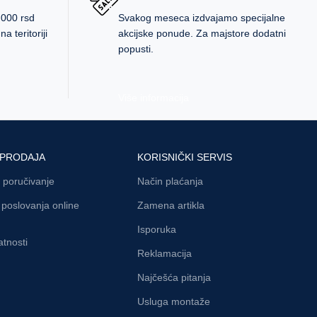
.000 rsd
Svakog meseca izdvajamo specijalne
a teritoriji
akcijske ponude. Za majstore dodatni
popusti.
Više informacija
 PRODAJA
KORISNIČKI SERVIS
 poručivanje
Način plaćanja
i poslovanja online
Zamena artikla
Isporuka
atnosti
Reklamacija
Najčešća pitanja
Usluga montaže