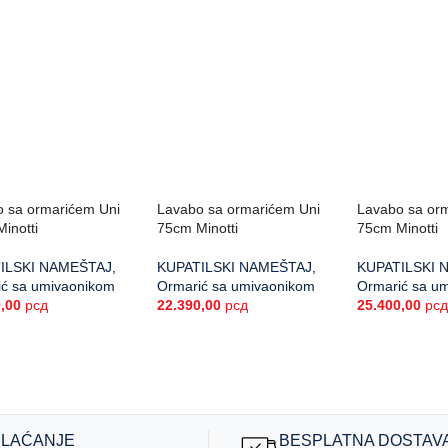
 sa ormarićem Uni
Lavabo sa ormarićem Uni
Lavabo sa or
inotti
75cm Minotti
75cm Minotti
ILSKI NAMEŠTAJ
,
KUPATILSKI NAMEŠTAJ
,
KUPATILSKI 
ić sa umivaonikom
Ormarić sa umivaonikom
Ormarić sa u
0,00
рсд
22.390,00
рсд
25.400,00
рс
PLAĆANJE
BESPLATNA DOSTAV