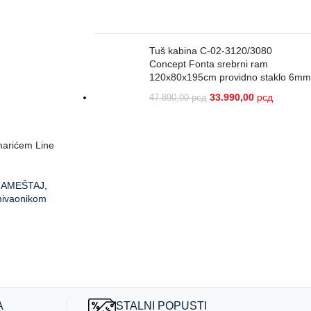
Tuš kabina C-02-3120/3080
Concept Fonta srebrni ram
120x80x195cm providno staklo 6mm
33.990,00
рсд
47.890,00
рсд
marićem Line
NAMEŠTAJ
,
mivaonikom
д
A
STALNI POPUSTI