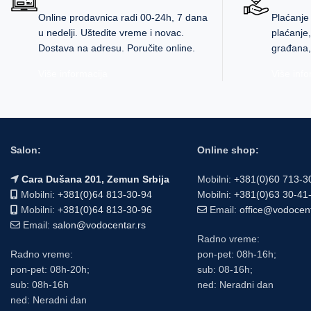
Online prodavnica radi 00-24h, 7 dana
Plaćanje
u nedelji. Uštedite vreme i novac.
plaćanje
Dostava na adresu. Poručite online.
građana,
Više informacija
Više info
Salon:
Online shop:
Cara Dušana 201, Zemun Srbija
Mobilni:
+381(0)60 713-3
Mobilni:
+381(0)64 813-30-94
Mobilni:
+381(0)63 30-41
Mobilni:
+381(0)64 813-30-96
Email:
office@vodocen
Email:
salon@vodocentar.rs
Radno vreme:
Radno vreme:
pon-pet: 08h-16h;
pon-pet: 08h-20h;
sub: 08-16h;
sub: 08h-16h
ned: Neradni dan
ned: Neradni dan