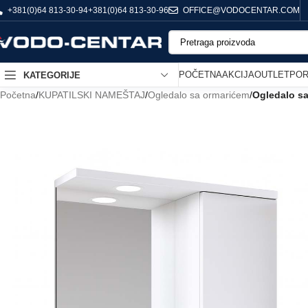
+381(0)64 813-30-94
+381(0)64 813-30-96
OFFICE@VODOCENTAR.COM
POČETNA
AKCIJA
OUTLET
POR
KATEGORIJE
Početna
/
KUPATILSKI NAMEŠTAJ
/
Ogledalo sa ormarićem
/
Ogledalo sa