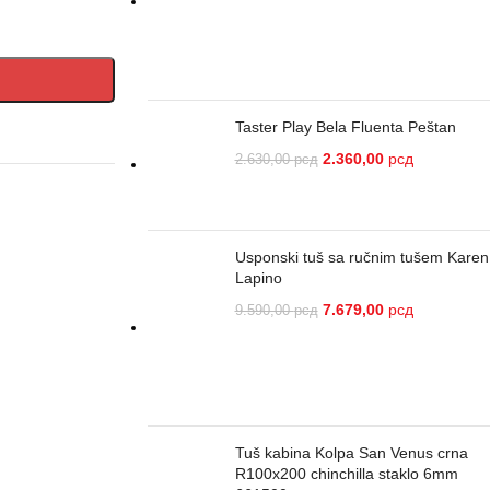
Taster Play Bela Fluenta Peštan
2.360,00
рсд
2.630,00
рсд
Usponski tuš sa ručnim tušem Karen
Lapino
7.679,00
рсд
9.590,00
рсд
Tuš kabina Kolpa San Venus crna
R100x200 chinchilla staklo 6mm