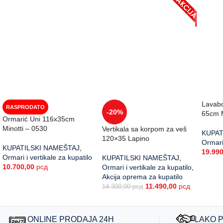
Lavabo
RASPRODATO
-20%
65cm M
Ormarić Uni 116x35cm
Minotti – 0530
Vertikala sa korpom za veš
KUPAT
120×35 Lapino
Ormar
KUPATILSKI NAMEŠTAJ
,
19.99
Ormari i vertikale za kupatilo
KUPATILSKI NAMEŠTAJ
,
10.700,00
рсд
Ormari i vertikale za kupatilo
,
Akcija oprema za kupatilo
11.490,00
рсд
14.300,00
рсд
ONLINE PRODAJA 24H
LAKO 