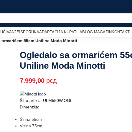
UČIVANJE
ISPORUKA
ADAPTACIJA KUPATILA
BLOG MAGAZIN
KONTAKT
 ormarićem 55cm Uniline Moda Minotti
Ogledalo sa ormarićem 5
Uniline Moda Minotti
7.999,00
рсд
Šifra artikla: ULM550W.OGL
Dimenzija:
Širina 55cm
Visina 75cm