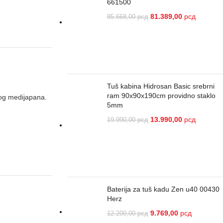
661500
81.389,00
рсд
85.668,00
рсд
Tuš kabina Hidrosan Basic srebrni
ram 90x90x190cm providno staklo
tog medijapana.
5mm
13.990,00
рсд
19.990,00
рсд
Baterija za tuš kadu Zen u40 00430
Herz
9.769,00
рсд
12.200,00
рсд