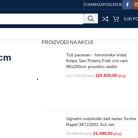
O NAMA
ZAPOSLENJE
0,00
Р
PROIZVODI NA AKCIJI
5cm
Tuš paravan - harmonika vrata
Kolpa San Polaris Fold crni ram
90x200cm providno staklo
118.830,00
рсд
127.776,00
рсд
Ugradni vodokotlić beli taster Grohe
Rapid 38722001 3u1 set
21.499,00
рсд
24.900,00
рсд