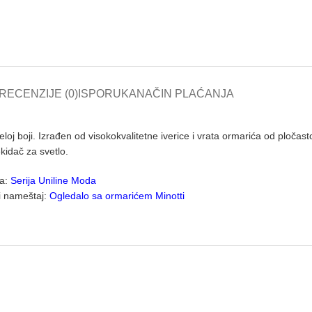
RECENZIJE (0)
ISPORUKA
NAČIN PLAĆANJA
boji. Izrađen od visokokvalitetne iverice i vrata ormarića od pločas
idač za svetlo.
da:
Serija Uniline Moda
i nameštaj:
Ogledalo sa ormarićem Minotti