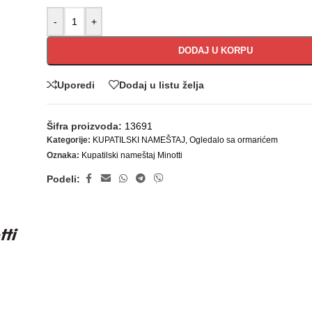
-
+
DODAJ U KORPU
Uporedi
Dodaj u listu želja
Šifra proizvoda:
13691
Kategorije:
KUPATILSKI NAMEŠTAJ
,
Ogledalo sa ormarićem
Oznaka:
Kupatilski nameštaj Minotti
Podeli: