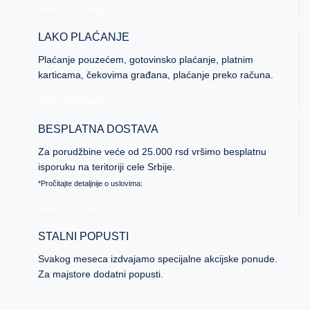
Više informacija
LAKO PLAĆANJE
Plaćanje pouzećem, gotovinsko plaćanje, platnim
karticama, čekovima građana, plaćanje preko računa.
Više informacija
BESPLATNA DOSTAVA
Za porudžbine veće od 25.000 rsd vršimo besplatnu
isporuku na teritoriji cele Srbije.
*Pročitajte detaljnije o uslovima:
Više informacija
STALNI POPUSTI
Svakog meseca izdvajamo specijalne akcijske ponude.
Za majstore dodatni popusti.