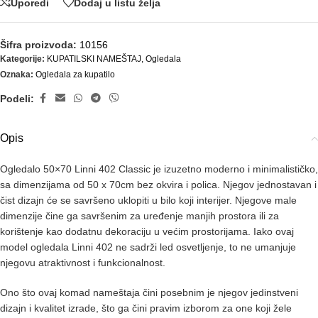
Uporedi
Dodaj u listu želja
Šifra proizvoda:
10156
Kategorije:
KUPATILSKI NAMEŠTAJ
,
Ogledala
Oznaka:
Ogledala za kupatilo
Podeli:
Opis
Ogledalo 50×70 Linni 402 Classic je izuzetno moderno i minimalističko,
sa dimenzijama od 50 x 70cm bez okvira i polica. Njegov jednostavan i
čist dizajn će se savršeno uklopiti u bilo koji interijer. Njegove male
dimenzije čine ga savršenim za uređenje manjih prostora ili za
korištenje kao dodatnu dekoraciju u većim prostorijama. Iako ovaj
model ogledala Linni 402 ne sadrži led osvetljenje, to ne umanjuje
njegovu atraktivnost i funkcionalnost.
Ono što ovaj komad nameštaja čini posebnim je njegov jedinstveni
dizajn i kvalitet izrade, što ga čini pravim izborom za one koji žele