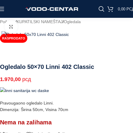
0,00
РС
Početna
/
KUPATILSKI NAMEŠTAJ
/
Ogledala
Click to enlarge
RASPRODATO
Ogledalo 50×70 Linni 402 Classic
1.970,00
рсд
Pravougaono ogledalo Linni.
Dimenzija: Širina 50cm, Visina 70cm
Nema na zalihama