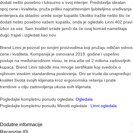
dodati nešto posebno i luksuzno u svoj interijer. Predstavlja idealan
spoj cene i kvaliteta, pruža priliku najzahtevnijim ljubiteljima uređivanja
enterijera da skladno urede svoje kupatilo.Ukoliko tražite nešto što će
dodati nešto posebno vašem kupatilu, onda je ogledalo Linni 402 pravi
izbor za vas. Sam kvalitet izrade jamči da će ovaj komad nameštaja
dugo trajati i izgledati kao nov.
Brend Linni je poznat po svojim proizvodima koji pružaju odličan odnos
cene i kvaliteta. Kompanija je osnovana 2019. godine i uspešno
posluje na međunarodnom nivou, te ima više od 2 miliona zadovoljnih
kupaca. Brend Linni takođe ima mnoge sertifikate koji svedoče o
njihovim visokim standardima poslovanja. Oni se trude da unapređuju
kvalitet života svojih klijenata kroz ergonomska rešenja i prate
trendove u cilju zadovoljenja ukusa svih klijenata.
Pogledajte kompletnu ponudu ogledala:
Ogledala.
Pogledajte kompletnu ponudu Minotti ogledala :
Linni ogledala.
Dodatne informacije
Recenzije (0)