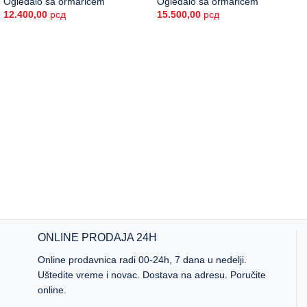
Ogledalo sa ormarićem
Ogledalo sa ormarićem
12.400,00
рсд
15.500,00
рсд
ONLINE PRODAJA 24H
Online prodavnica radi 00-24h, 7 dana u nedelji.
Uštedite vreme i novac. Dostava na adresu. Poručite
online.