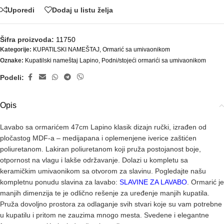
Uporedi
Dodaj u listu želja
Šifra proizvoda:
11750
Kategorije:
KUPATILSKI NAMEŠTAJ
,
Ormarić sa umivaonikom
Oznake:
Kupatilski nameštaj Lapino
,
Podni/stojeći ormarići sa umivaonikom
Podeli:
Opis
Lavabo sa ormarićem 47cm Lapino klasik dizajn ručki, izrađen od
pločastog MDF-a – medijapana i oplemenjene iverice zaštićen
poliuretanom. Lakiran poliuretanom koji pruža postojanost boje,
otpornost na vlagu i lakše održavanje. Dolazi u kompletu sa
keramičkim umivaonikom sa otvorom za slavinu. Pogledajte našu
kompletnu ponudu slavina za lavabo:
SLAVINE ZA LAVABO
. Ormarić je
manjih dimenzija te je odlično rešenje za uređenje manjih kupatila.
Pruža dovoljno prostora za odlaganje svih stvari koje su vam potrebne
u kupatilu i pritom ne zauzima mnogo mesta. Svedene i elegantne