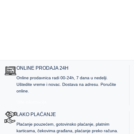
ONLINE PRODAJA 24H
Online prodavnica radi 00-24h, 7 dana u nedelji.
Uštedite vreme i novac. Dostava na adresu. Poručite
online.
Više informacija
LAKO PLAĆANJE
Plaćanje pouzećem, gotovinsko plaćanje, platnim
karticama, čekovima građana, plaćanje preko računa.