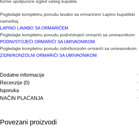
forme upotpuniće izgled vašeg kupatila.
Pogledajte kompletnu ponudu lavabo sa ormarićem Lapino kupatilski
nameštaj:
LAPINO LAVABO SA ORMARIĆEM
Pogledajte kompletnu ponudu podni/stojeći ormarići sa umivaonikom:
PODNI/STOJEĆI ORMARIĆI SA UMIVAONIKOM
Pogledajte kompletnu ponudu zidni/konzolni ormarići sa umivaonikom:
ZIDNI/KONZOLNI ORMARIĆI SA UMIVAONIKOM
Dodatne informacije
Recenzije (0)
Isporuka
NAČIN PLAĆANJA
Povezani proizvodi