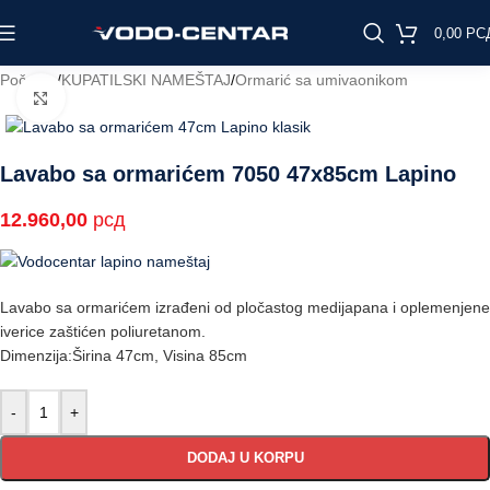
0,00
РС
Početna
/
KUPATILSKI NAMEŠTAJ
/
Ormarić sa umivaonikom
Click to enlarge
Lavabo sa ormarićem 7050 47x85cm Lapino
12.960,00
рсд
Lavabo sa ormarićem izrađeni od pločastog medijapana i oplemenjene
iverice zaštićen poliuretanom.
Dimenzija:Širina 47cm, Visina 85cm
-
+
DODAJ U KORPU