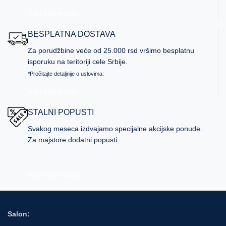
Više informacija
BESPLATNA DOSTAVA
Za porudžbine veće od 25.000 rsd vršimo besplatnu
isporuku na teritoriji cele Srbije.
*Pročitajte detaljnije o uslovima:
Više informacija
STALNI POPUSTI
Svakog meseca izdvajamo specijalne akcijske ponude.
Za majstore dodatni popusti.
Više informacija
Salon: