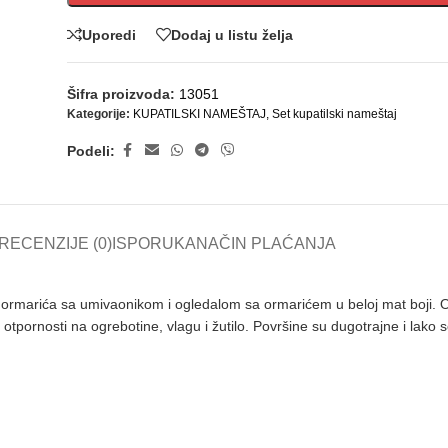
Uporedi
Dodaj u listu želja
Šifra proizvoda:
13051
Kategorije:
KUPATILSKI NAMEŠTAJ
,
Set kupatilski nameštaj
Podeli:
RECENZIJE (0)
ISPORUKA
NAČIN PLAĆANJA
z ormarića sa umivaonikom i ogledalom sa ormarićem u beloj mat boji. 
tpornosti na ogrebotine, vlagu i žutilo. Površine su dugotrajne i lako 