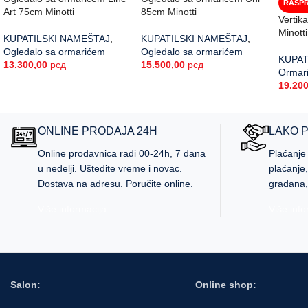
RASP
Art 75cm Minotti
85cm Minotti
Vertik
Minott
KUPATILSKI NAMEŠTAJ
,
KUPATILSKI NAMEŠTAJ
,
Ogledalo sa ormarićem
Ogledalo sa ormarićem
KUPAT
13.300,00
рсд
15.500,00
рсд
Ormari 
19.20
ONLINE PRODAJA 24H
LAKO 
Online prodavnica radi 00-24h, 7 dana
Plaćanje
u nedelji. Uštedite vreme i novac.
plaćanje
Dostava na adresu. Poručite online.
građana,
Više informacija
Više info
Salon:
Online shop: