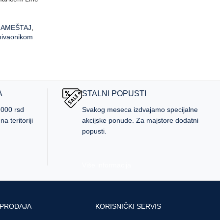
NAMEŠTAJ
,
mivaonikom
д
A
STALNI POPUSTI
.000 rsd
Svakog meseca izdvajamo specijalne
a teritoriji
akcijske ponude. Za majstore dodatni
popusti.
Više informacija
 PRODAJA
KORISNIČKI SERVIS