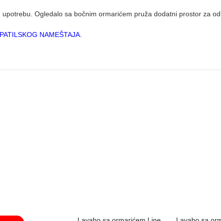
u upotrebu. Ogledalo sa bočnim ormarićem pruža dodatni prostor za od
PATILSKOG NAMEŠTAJA.
Lavabo sa ormarićem Line
Lavabo sa or