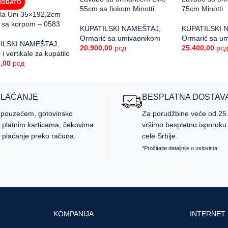
RODATO
55cm sa fiokom Minotti
75cm Minotti
ala Uni 35×192,2cm
i sa korpom – 0583
KUPATILSKI NAMEŠTAJ
,
KUPATILSKI 
Ormarić sa umivaonikom
Ormarić sa u
ILSKI NAMEŠTAJ
,
20.900,00
рсд
25.400,00
рс
i vertikale za kupatilo
0,00
рсд
PLAĆANJE
BESPLATNA DOSTAV
 pouzećem, gotovinsko
Za porudžbine veće od 25
, platnim karticama, čekovima
vršimo besplatnu isporuku n
 plaćanje preko računa.
cele Srbije.
*Pročitajte detaljnije o uslovima:
rmacija
Više informacija
KOMPANIJA
INTERNET