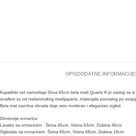
OPIS
DODATNE INFORMACIJE
Kupatilski set nameštaja Dova 65cm bela matt Quartz K-jo sastoji se i
izrađeni su od melaminskog medijapana, materijala poznatog po svojoj o
Bela mat završna obrada daje setu moderan i elegantan izgled.
Dimenzije ormarića:
Lavabo sa ormarićem : Širina 65cm, Visina 63cm, Dubina 46cm
Ogledalo sa ormarićem: Širina 65cm, Visina 68cm, Dubina 18cm