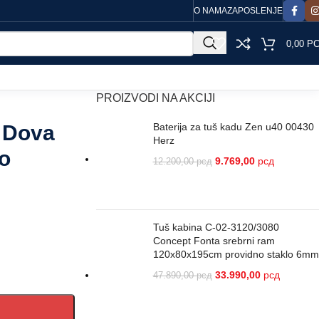
O NAMA
ZAPOSLENJE
0,00
Р
PROIZVODI NA AKCIJI
– Dova
Baterija za tuš kadu Zen u40 00430
Herz
Jo
9.769,00
рсд
12.200,00
рсд
Tuš kabina C-02-3120/3080
Concept Fonta srebrni ram
120x80x195cm providno staklo 6mm
33.990,00
рсд
47.890,00
рсд