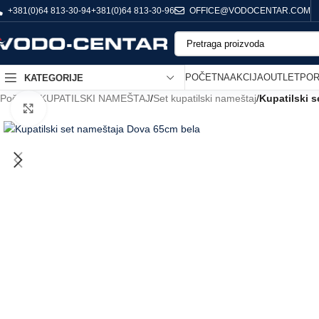
+381(0)64 813-30-94
+381(0)64 813-30-96
OFFICE@VODOCENTAR.COM
POČETNA
AKCIJA
OUTLET
POR
KATEGORIJE
Početna
/
KUPATILSKI NAMEŠTAJ
/
Set kupatilski nameštaj
/
Kupatilski 
Click to enlarge