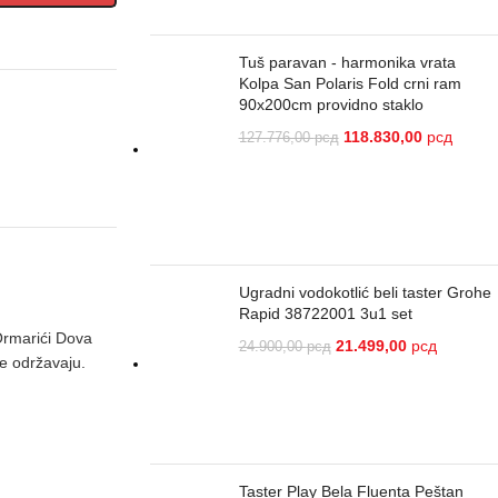
Tuš paravan - harmonika vrata
Kolpa San Polaris Fold crni ram
90x200cm providno staklo
118.830,00
рсд
127.776,00
рсд
Ugradni vodokotlić beli taster Grohe
Rapid 38722001 3u1 set
Ormarići Dova
21.499,00
рсд
24.900,00
рсд
se održavaju.
Taster Play Bela Fluenta Peštan