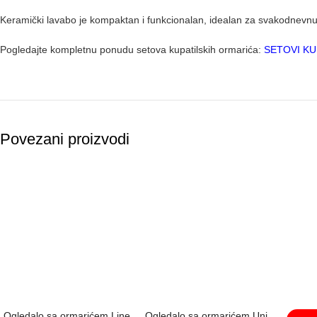
Keramički lavabo je kompaktan i funkcionalan, idealan za svakodnevn
Pogledajte kompletnu ponudu setova kupatilskih ormarića:
SETOVI KU
Povezani proizvodi
Ogledalo sa ormarićem Line
Ogledalo sa ormarićem Uni