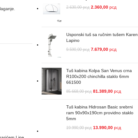
2.360,00
рсд
2.630,00
рсд
laganje.
Usponski tuš sa ručnim tušem Karen
Lapino
7.679,00
рсд
9.590,00
рсд
Tuš kabina Kolpa San Venus crna
R100x200 chinchilla staklo 6mm
661500
81.389,00
рсд
85.668,00
рсд
Tuš kabina Hidrosan Basic srebrni
ram 90x90x190cm providno staklo
5mm
13.990,00
рсд
19.990,00
рсд
marićem Line