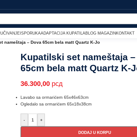
UČIVANJE
ISPORUKA
ADAPTACIJA KUPATILA
BLOG MAGAZIN
KONTAKT
set nameštaja – Dova 65cm bela matt Quartz K-Jo
Kupatilski set nameštaja 
65cm bela matt Quartz K-
36.300,00
рсд
Lavabo sa ormarićem 65x46x63cm
Ogledalo sa ormarićem 65x18x38cm
-
+
DODAJ U KORPU