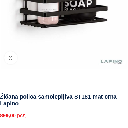
Click to enlarge
Žičana polica samolepljiva ST181 mat crna
Lapino
899,00
рсд