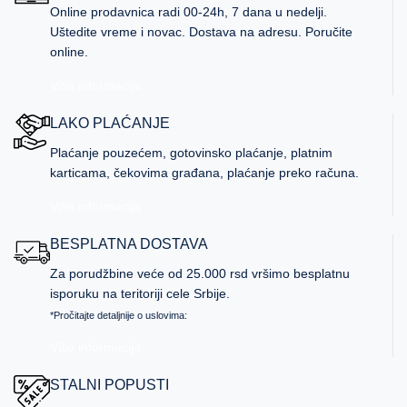
Online prodavnica radi 00-24h, 7 dana u nedelji.
Uštedite vreme i novac. Dostava na adresu. Poručite
online.
Više informacija
LAKO PLAĆANJE
Plaćanje pouzećem, gotovinsko plaćanje, platnim
karticama, čekovima građana, plaćanje preko računa.
Više informacija
BESPLATNA DOSTAVA
Za porudžbine veće od 25.000 rsd vršimo besplatnu
isporuku na teritoriji cele Srbije.
*Pročitajte detaljnije o uslovima:
Više informacija
STALNI POPUSTI