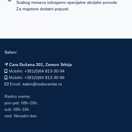
Svakog meseca izdvajamo specijalne akcijske ponude.
Za majstore dodatni popusti.
Više informacija
Salon:
Cara Dušana 201, Zemun Srbija
Mobilni:
+381(0)64 813-30-94
Mobilni:
+381(0)64 813-30-96
Email:
salon@vodocentar.rs
Radno vreme:
pon-pet: 08h-20h;
sub: 08h-16h
ned: Neradni dan