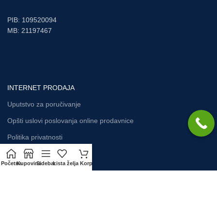
PIB: 109520094
MB: 21197467
INTERNET PRODAJA
Uputstvo za poručivanje
Opšti uslovi poslovanja online prodavnice
Politika privatnosti
Početna
Kupovina
Sidebar
Lista želja
Korpa
KORISNIČKI SERVIS
Način plaćanja