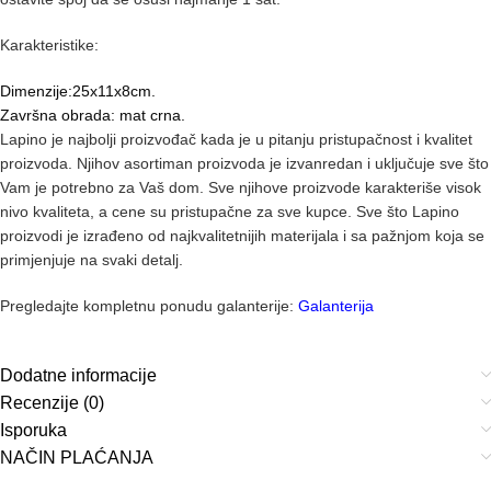
Karakteristike:
Dimenzije:25x11x8cm.
Završna obrada: mat crna.
Lapino je najbolji proizvođač kada je u pitanju pristupačnost i kvalitet
proizvoda. Njihov asortiman proizvoda je izvanredan i uključuje sve što
Vam je potrebno za Vaš dom. Sve njihove proizvode karakteriše visok
nivo kvaliteta, a cene su pristupačne za sve kupce. Sve što Lapino
proizvodi je izrađeno od najkvalitetnijih materijala i sa pažnjom koja se
primjenjuje na svaki detalj.
Pregledajte kompletnu ponudu galanterije:
Galanterija
Dodatne informacije
Recenzije (0)
Isporuka
NAČIN PLAĆANJA