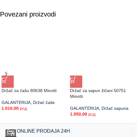
Povezani proizvodi
Držač za čašu 80638 Minotti
Držač za sapun žičani 50751
Minotti
GALANTERIJA
,
Držač čaše
1.010,00
рсд
GALANTERIJA
,
Držač sapuna
1.050,00
рсд
ONLINE PRODAJA 24H