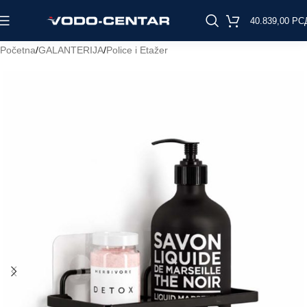
40.839,00
РС
Početna
/
GALANTERIJA
/
Police i Etažer