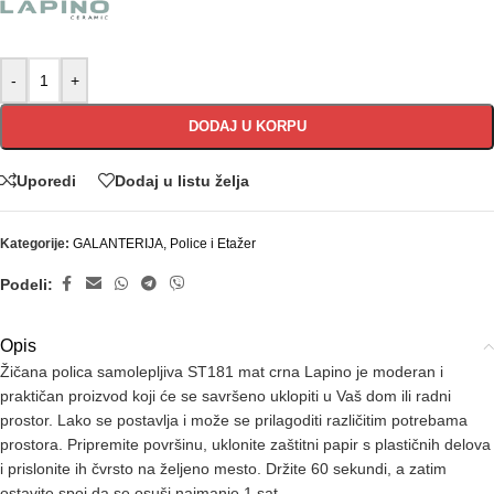
-
+
DODAJ U KORPU
Uporedi
Dodaj u listu želja
Kategorije:
GALANTERIJA
,
Police i Etažer
Podeli:
Opis
Žičana polica samolepljiva ST181 mat crna Lapino je moderan i
praktičan proizvod koji će se savršeno uklopiti u Vaš dom ili radni
prostor. Lako se postavlja i može se prilagoditi različitim potrebama
prostora. Pripremite površinu, uklonite zaštitni papir s plastičnih delova
i prislonite ih čvrsto na željeno mesto. Držite 60 sekundi, a zatim
ostavite spoj da se osuši najmanje 1 sat.