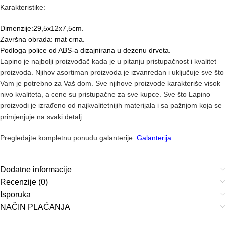
Karakteristike:
Dimenzije:29,5x12x7,5cm.
Završna obrada: mat crna.
Podloga police od ABS-a dizajnirana u dezenu drveta.
Lapino je najbolji proizvođač kada je u pitanju pristupačnost i kvalitet
proizvoda. Njihov asortiman proizvoda je izvanredan i uključuje sve što
Vam je potrebno za Vaš dom. Sve njihove proizvode karakteriše visok
nivo kvaliteta, a cene su pristupačne za sve kupce. Sve što Lapino
proizvodi je izrađeno od najkvalitetnijih materijala i sa pažnjom koja se
primjenjuje na svaki detalj.
Pregledajte kompletnu ponudu galanterije:
Galanterija
Dodatne informacije
Recenzije (0)
Isporuka
NAČIN PLAĆANJA