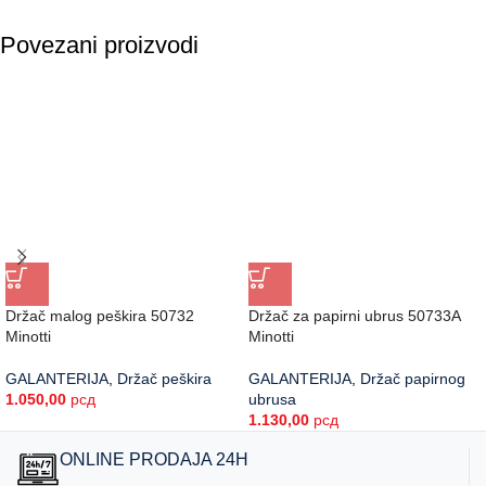
Povezani proizvodi
Držač malog peškira 50732
Držač za papirni ubrus 50733A
Minotti
Minotti
GALANTERIJA
,
Držač peškira
GALANTERIJA
,
Držač papirnog
1.050,00
рсд
ubrusa
1.130,00
рсд
ONLINE PRODAJA 24H