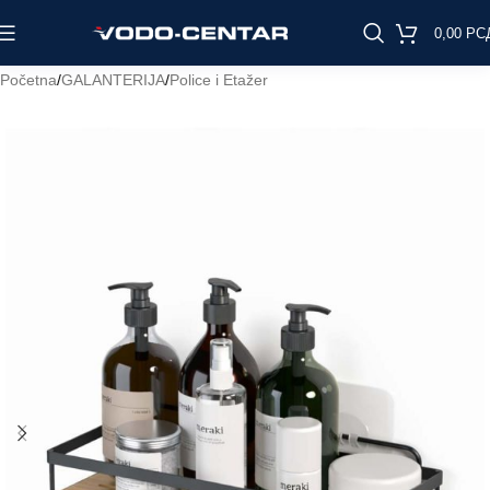
0,00
РС
Početna
/
GALANTERIJA
/
Police i Etažer