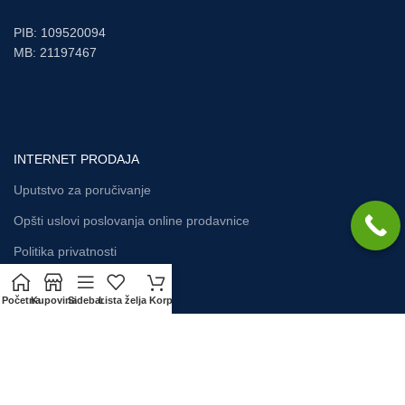
PIB: 109520094
MB: 21197467
INTERNET PRODAJA
Uputstvo za poručivanje
Opšti uslovi poslovanja online prodavnice
Politika privatnosti
Početna
Kupovina
Sidebar
Lista želja
Korpa
KORISNIČKI SERVIS
Način plaćanja
Zamena artikla