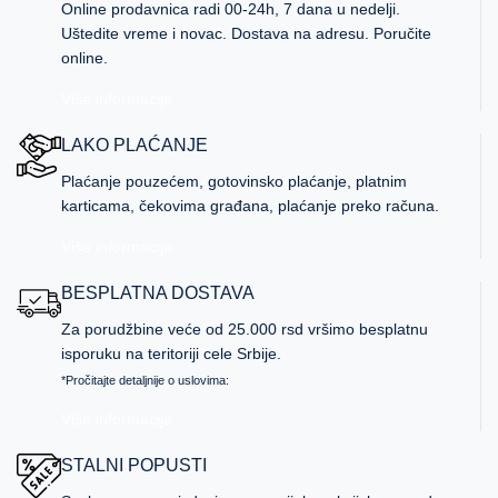
Online prodavnica radi 00-24h, 7 dana u nedelji.
Uštedite vreme i novac. Dostava na adresu. Poručite
online.
Više informacija
LAKO PLAĆANJE
Plaćanje pouzećem, gotovinsko plaćanje, platnim
karticama, čekovima građana, plaćanje preko računa.
Više informacija
BESPLATNA DOSTAVA
Za porudžbine veće od 25.000 rsd vršimo besplatnu
isporuku na teritoriji cele Srbije.
*Pročitajte detaljnije o uslovima:
Više informacija
STALNI POPUSTI