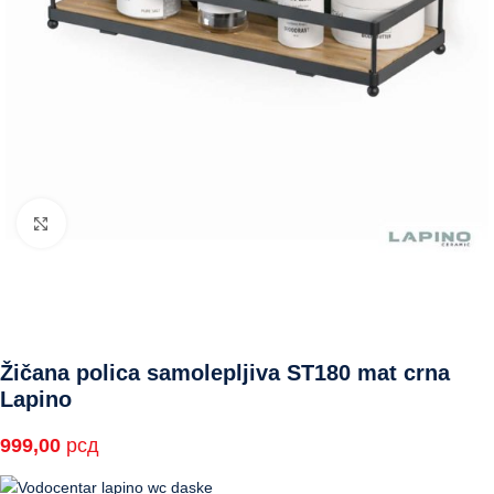
Click to enlarge
Žičana polica samolepljiva ST180 mat crna
Lapino
999,00
рсд