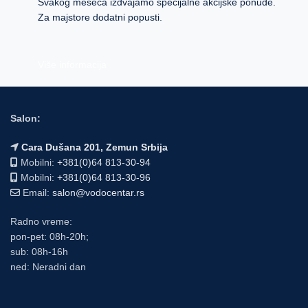
Svakog meseca izdvajamo specijalne akcijske ponude.
Za majstore dodatni popusti.
Više informacija
Salon:
Cara Dušana 201, Zemun Srbija
Mobilni:
+381(0)64 813-30-94
Mobilni:
+381(0)64 813-30-96
Email:
salon@vodocentar.rs
Radno vreme:
pon-pet: 08h-20h;
sub: 08h-16h
ned: Neradni dan