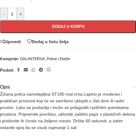
-
+
DODAJ U KORPU
Uporedi
Dodaj u listu želja
Kategorije:
GALANTERIJA
,
Police i Etažer
Podeli:
Opis
Žičana polica samolepljiva ST180 mat crna Lapino je moderan i
praktičan proizvod koji će se savršeno uklopiti u Vaš dom ili radni
prostor. Lako se postavlja i može se prilagoditi različitim potrebama
prostora. Pripremite površinu, uklonite zaštitni papir s plastičnih delova
i prislonite ih čvrsto na željeno mesto. Držite 60 sekundi, a zatim
ostavite spoj da se osuši najmanje 1 sat.