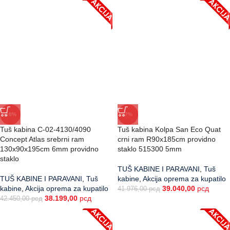
-10%
-7%
Tuš kabina C-02-4130/4090
Tuš kabina Kolpa San Eco Quat
Concept Atlas srebrni ram
crni ram R90x185cm providno
130x90x195cm 6mm providno
staklo 515300 5mm
staklo
TUŠ KABINE I PARAVANI
,
Tuš
TUŠ KABINE I PARAVANI
,
Tuš
kabine
,
Akcija oprema za kupatilo
kabine
,
Akcija oprema za kupatilo
39.040,00
рсд
41.976,00
рсд
38.199,00
рсд
42.450,00
рсд