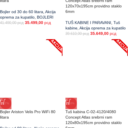
litara
Concept Atlas srebrni ram
120x70x195cm providno staklo
6mm
Bojler od 30 do 60 litara
,
Akcija
oprema za kupatilo
,
BOJLERI
35.499,00
рсд
TUŠ KABINE I PARAVANI
,
Tuš
41.490,00
рсд
kabine
,
Akcija oprema za kupatilo
35.649,00
рсд
39.610,00
рсд
-17%
-10%
Bojler Ariston Velis Pro WiFi 80
Tuš kabina C-02-4120/4080
litara
Concept Atlas srebrni ram
120x80x195cm providno staklo