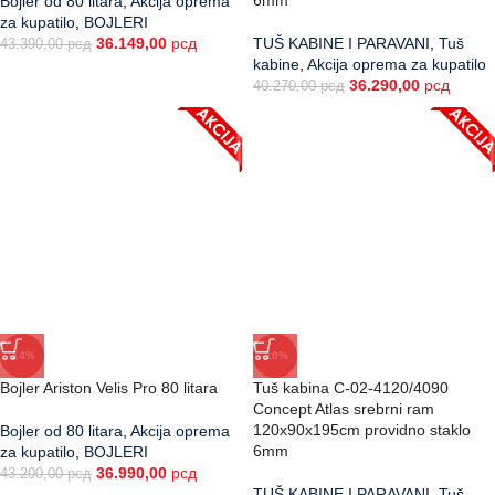
6mm
Bojler od 80 litara
,
Akcija oprema
za kupatilo
,
BOJLERI
36.149,00
рсд
TUŠ KABINE I PARAVANI
,
Tuš
43.390,00
рсд
kabine
,
Akcija oprema za kupatilo
36.290,00
рсд
40.270,00
рсд
-14%
-10%
Bojler Ariston Velis Pro 80 litara
Tuš kabina C-02-4120/4090
Concept Atlas srebrni ram
120x90x195cm providno staklo
Bojler od 80 litara
,
Akcija oprema
6mm
za kupatilo
,
BOJLERI
36.990,00
рсд
43.200,00
рсд
TUŠ KABINE I PARAVANI
,
Tuš