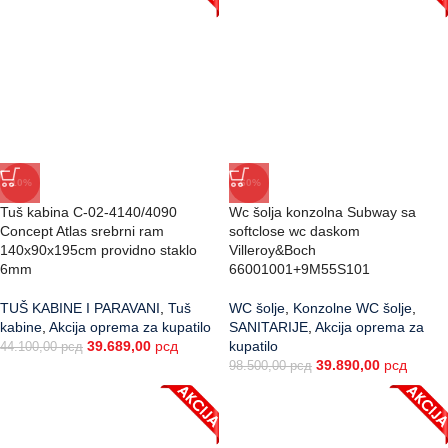
-10%
-60%
Tuš kabina C-02-4140/4090
Wc šolja konzolna Subway sa
Concept Atlas srebrni ram
softclose wc daskom
140x90x195cm providno staklo
Villeroy&Boch
6mm
66001001+9M55S101
TUŠ KABINE I PARAVANI
,
Tuš
WC šolje
,
Konzolne WC šolje
,
kabine
,
Akcija oprema za kupatilo
SANITARIJE
,
Akcija oprema za
39.689,00
рсд
kupatilo
44.100,00
рсд
39.890,00
рсд
98.500,00
рсд