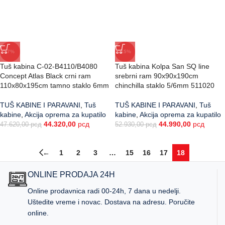
-7%
-15%
Tuš kabina C-02-B4110/B4080
Tuš kabina Kolpa San SQ line
Concept Atlas Black crni ram
srebrni ram 90x90x190cm
110x80x195cm tamno staklo 6mm
chinchilla staklo 5/6mm 511020
TUŠ KABINE I PARAVANI
,
Tuš
TUŠ KABINE I PARAVANI
,
Tuš
kabine
,
Akcija oprema za kupatilo
kabine
,
Akcija oprema za kupatilo
44.320,00
рсд
44.990,00
рсд
47.620,00
рсд
52.930,00
рсд
←
1
2
3
…
15
16
17
18
ONLINE PRODAJA 24H
Online prodavnica radi 00-24h, 7 dana u nedelji.
Uštedite vreme i novac. Dostava na adresu. Poručite
online.