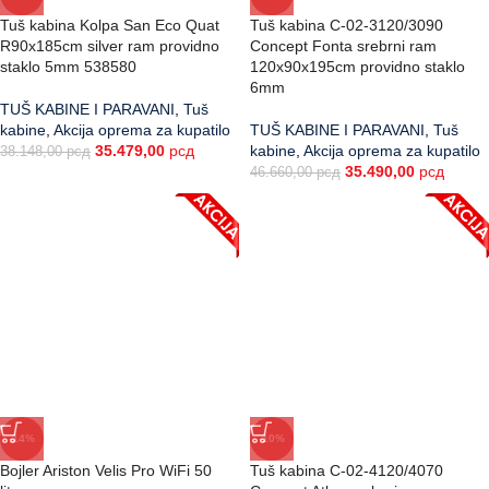
Tuš kabina Kolpa San Eco Quat
Tuš kabina C-02-3120/3090
R90x185cm silver ram providno
Concept Fonta srebrni ram
staklo 5mm 538580
120x90x195cm providno staklo
6mm
TUŠ KABINE I PARAVANI
,
Tuš
kabine
,
Akcija oprema za kupatilo
TUŠ KABINE I PARAVANI
,
Tuš
35.479,00
рсд
kabine
,
Akcija oprema za kupatilo
38.148,00
рсд
35.490,00
рсд
46.660,00
рсд
-14%
-10%
Bojler Ariston Velis Pro WiFi 50
Tuš kabina C-02-4120/4070