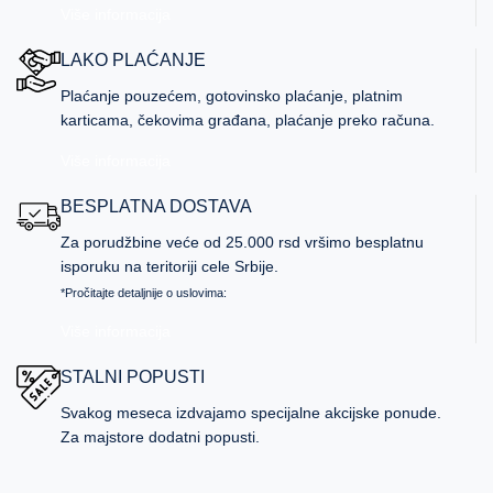
Više informacija
LAKO PLAĆANJE
Plaćanje pouzećem, gotovinsko plaćanje, platnim
karticama, čekovima građana, plaćanje preko računa.
Više informacija
BESPLATNA DOSTAVA
Za porudžbine veće od 25.000 rsd vršimo besplatnu
isporuku na teritoriji cele Srbije.
*Pročitajte detaljnije o uslovima:
Više informacija
STALNI POPUSTI
Svakog meseca izdvajamo specijalne akcijske ponude.
Za majstore dodatni popusti.