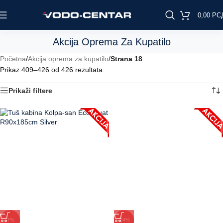
0,00
РС
Akcija Oprema Za Kupatilo
Početna
/
Akcija oprema za kupatilo
/
Strana 18
Prikaz 409–426 od 426 rezultata
Prikaži filtere
-7%
-24%