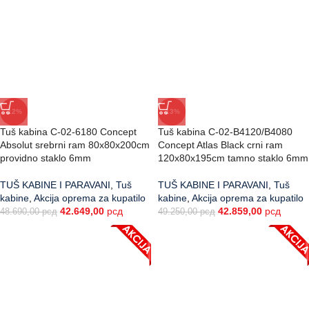
-12%
-13%
Tuš kabina C-02-6180 Concept
Tuš kabina C-02-B4120/B4080
Absolut srebrni ram 80x80x200cm
Concept Atlas Black crni ram
providno staklo 6mm
120x80x195cm tamno staklo 6mm
TUŠ KABINE I PARAVANI
,
Tuš
TUŠ KABINE I PARAVANI
,
Tuš
kabine
,
Akcija oprema za kupatilo
kabine
,
Akcija oprema za kupatilo
42.649,00
рсд
42.859,00
рсд
48.690,00
рсд
49.250,00
рсд