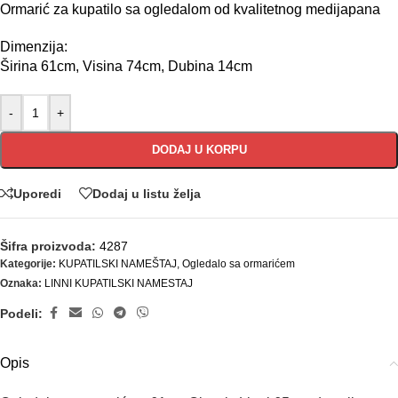
Ormarić za kupatilo sa ogledalom od kvalitetnog medijapana
Dimenzija:
Širina 61cm, Visina 74cm, Dubina 14cm
-
+
DODAJ U KORPU
Uporedi
Dodaj u listu želja
Šifra proizvoda:
4287
Kategorije:
KUPATILSKI NAMEŠTAJ
,
Ogledalo sa ormarićem
Oznaka:
LINNI KUPATILSKI NAMESTAJ
Podeli:
Opis