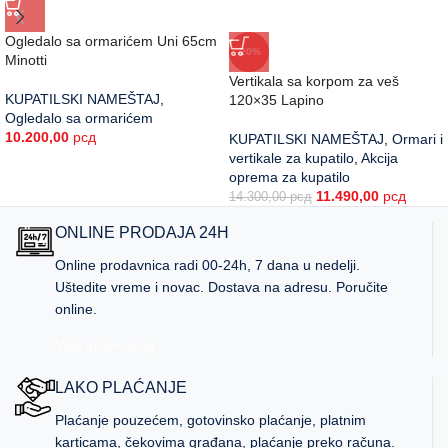
Ogledalo sa ormarićem Uni 65cm
-20%
Minotti
Vertikala sa korpom za veš
KUPATILSKI NAMEŠTAJ
,
120×35 Lapino
Ogledalo sa ormarićem
10.200,00
рсд
KUPATILSKI NAMEŠTAJ
,
Ormari i
vertikale za kupatilo
,
Akcija
oprema za kupatilo
11.490,00
рсд
14.300,00
рсд
ONLINE PRODAJA 24H
Online prodavnica radi 00-24h, 7 dana u nedelji.
Uštedite vreme i novac. Dostava na adresu. Poručite
online.
Više informacija
LAKO PLAĆANJE
Plaćanje pouzećem, gotovinsko plaćanje, platnim
karticama, čekovima građana, plaćanje preko računa.