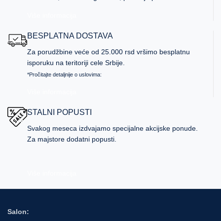
Više informacija
BESPLATNA DOSTAVA
Za porudžbine veće od 25.000 rsd vršimo besplatnu
isporuku na teritoriji cele Srbije.
*Pročitajte detaljnije o uslovima:
Više informacija
STALNI POPUSTI
Svakog meseca izdvajamo specijalne akcijske ponude.
Za majstore dodatni popusti.
Više informacija
Salon: