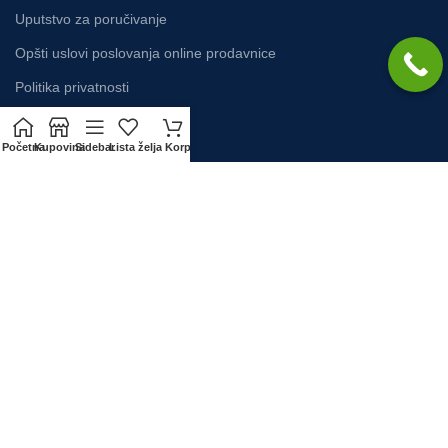
Uputstvo za poručivanje
Opšti uslovi poslovanja online prodavnice
Politika privatnosti
Početna
Kupovina
Sidebar
Lista želja
Korpa
KORISNIČKI SERVIS
Način plaćanja
Zamena artikla
Isporuka
Reklamacija
Najčešća pitanja
Usluga montaže