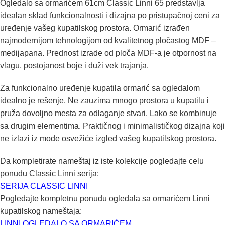
Ogledalo sa ormarićem 61cm Classic Linni 65 predstavlja
idealan sklad funkcionalnosti i dizajna po pristupačnoj ceni za
uređenje vašeg kupatilskog prostora. Ormarić izrađen
najmodernijom tehnologijom od kvalitetnog pločastog MDF –
medijapana. Prednost izrade od ploča MDF-a je otpornost na
vlagu, postojanost boje i duži vek trajanja.
Za funkcionalno uređenje kupatila ormarić sa ogledalom
idealno je rešenje. Ne zauzima mnogo prostora u kupatilu i
pruža dovoljno mesta za odlaganje stvari. Lako se kombinuje
sa drugim elementima. Praktičnog i minimalističkog dizajna koji
ne izlazi iz mode osvežiće izgled vašeg kupatilskog prostora.
Da kompletirate nameštaj iz iste kolekcije pogledajte celu
ponudu Classic Linni serija:
SERIJA CLASSIC LINNI
Pogledajte kompletnu ponudu ogledala sa ormarićem Linni
kupatilskog nameštaja:
LINNI OGLEDALO SA ORMARIĆEM