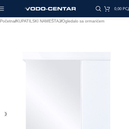
0,00
РС
Početna
/
KUPATILSKI NAMEŠTAJ
/
Ogledalo sa ormarićem