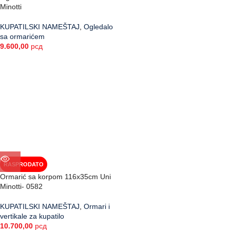
Minotti
KUPATILSKI NAMEŠTAJ
,
Ogledalo
sa ormarićem
9.600,00
рсд
RASPRODATO
Ormarić sa korpom 116x35cm Uni
Minotti- 0582
KUPATILSKI NAMEŠTAJ
,
Ormari i
vertikale za kupatilo
10.700,00
рсд