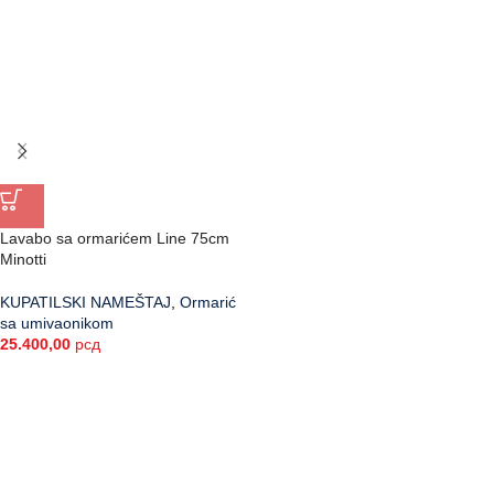
Lavabo sa ormarićem Line 75cm
Minotti
KUPATILSKI NAMEŠTAJ
,
Ormarić
sa umivaonikom
25.400,00
рсд