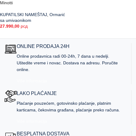
Minotti
KUPATILSKI NAMEŠTAJ
,
Ormarić
sa umivaonikom
27.990,00
рсд
ONLINE PRODAJA 24H
Online prodavnica radi 00-24h, 7 dana u nedelji.
Uštedite vreme i novac. Dostava na adresu. Poručite
online.
Više informacija
LAKO PLAĆANJE
Plaćanje pouzećem, gotovinsko plaćanje, platnim
karticama, čekovima građana, plaćanje preko računa.
Više informacija
BESPLATNA DOSTAVA