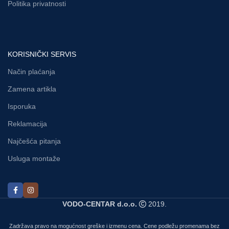
Politika privatnosti
KORISNIČKI SERVIS
Način plaćanja
Zamena artikla
Isporuka
Reklamacija
Najčešća pitanja
Usluga montaže
VODO-CENTAR d.o.o.
2019.
Zadržava pravo na mogućnost greške i izmenu cena. Cene podležu promenama bez