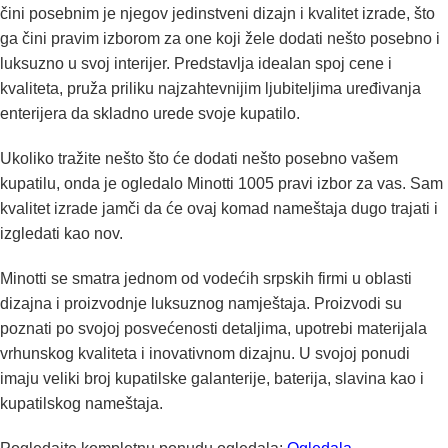
čini posebnim je njegov jedinstveni dizajn i kvalitet izrade, što
ga čini pravim izborom za one koji žele dodati nešto posebno i
luksuzno u svoj interijer. Predstavlja idealan spoj cene i
kvaliteta, pruža priliku najzahtevnijim ljubiteljima uređivanja
enterijera da skladno urede svoje kupatilo.
Ukoliko tražite nešto što će dodati nešto posebno vašem
kupatilu, onda je ogledalo Minotti 1005 pravi izbor za vas. Sam
kvalitet izrade jamči da će ovaj komad nameštaja dugo trajati i
izgledati kao nov.
Minotti se smatra jednom od vodećih srpskih firmi u oblasti
dizajna i proizvodnje luksuznog namještaja. Proizvodi su
poznati po svojoj posvećenosti detaljima, upotrebi materijala
vrhunskog kvaliteta i inovativnom dizajnu. U svojoj ponudi
imaju veliki broj kupatilske galanterije, baterija, slavina kao i
kupatilskog nameštaja.