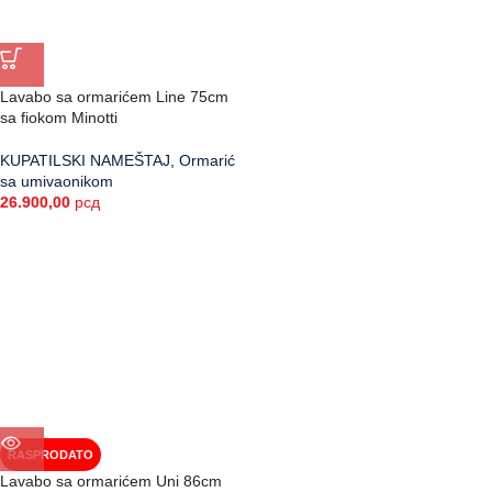
Lavabo sa ormarićem Line 75cm
sa fiokom Minotti
KUPATILSKI NAMEŠTAJ
,
Ormarić
sa umivaonikom
26.900,00
рсд
RASPRODATO
Lavabo sa ormarićem Uni 86cm