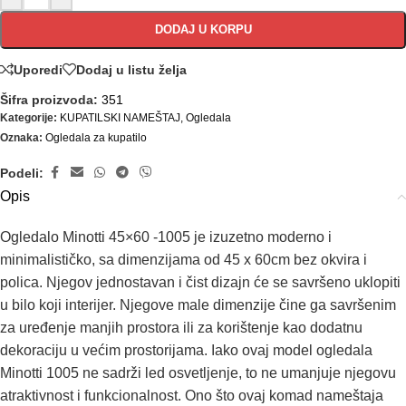
DODAJ U KORPU
Uporedi
Dodaj u listu želja
Šifra proizvoda:
351
Kategorije:
KUPATILSKI NAMEŠTAJ
,
Ogledala
Oznaka:
Ogledala za kupatilo
Podeli:
Opis
Ogledalo Minotti 45×60 -1005 je izuzetno moderno i
minimalističko, sa dimenzijama od 45 x 60cm bez okvira i
polica. Njegov jednostavan i čist dizajn će se savršeno uklopiti
u bilo koji interijer. Njegove male dimenzije čine ga savršenim
za uređenje manjih prostora ili za korištenje kao dodatnu
dekoraciju u većim prostorijama. Iako ovaj model ogledala
Minotti 1005 ne sadrži led osvetljenje, to ne umanjuje njegovu
atraktivnost i funkcionalnost. Ono što ovaj komad nameštaja