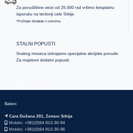
Za porudžbine veće od 25.000 rsd vršimo besplatnu
isporuku na teritoriji cele Srbije.
*Pročitajte detaljnije o uslovima:
Više informacija
STALNI POPUSTI
Svakog meseca izdvajamo specijalne akcijske ponude.
Za majstore dodatni popusti.
Više informacija
Salon:
Cara Dušana 201, Zemun Srbija
Mobilni:
+381(0)64 813-30-94
Mobilni:
+381(0)64 813-30-96