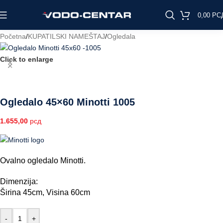
0,00
РС
Početna
/
KUPATILSKI NAMEŠTAJ
/
Ogledala
Click to enlarge
Ogledalo 45×60 Minotti 1005
1.655,00
рсд
Ovalno ogledalo Minotti.
Dimenzija:
Širina 45cm, Visina 60cm
-
+