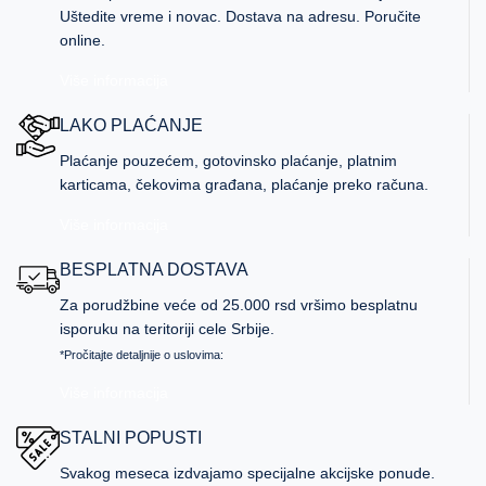
Uštedite vreme i novac. Dostava na adresu. Poručite
online.
Više informacija
LAKO PLAĆANJE
Plaćanje pouzećem, gotovinsko plaćanje, platnim
karticama, čekovima građana, plaćanje preko računa.
Više informacija
BESPLATNA DOSTAVA
Za porudžbine veće od 25.000 rsd vršimo besplatnu
isporuku na teritoriji cele Srbije.
*Pročitajte detaljnije o uslovima:
Više informacija
STALNI POPUSTI
Svakog meseca izdvajamo specijalne akcijske ponude.