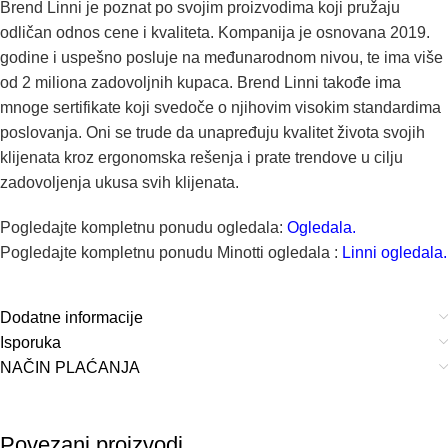
Brend Linni je poznat po svojim proizvodima koji pružaju
odličan odnos cene i kvaliteta. Kompanija je osnovana 2019.
godine i uspešno posluje na međunarodnom nivou, te ima više
od 2 miliona zadovoljnih kupaca. Brend Linni takođe ima
mnoge sertifikate koji svedoče o njihovim visokim standardima
poslovanja. Oni se trude da unapređuju kvalitet života svojih
klijenata kroz ergonomska rešenja i prate trendove u cilju
zadovoljenja ukusa svih klijenata.
Pogledajte kompletnu ponudu ogledala:
Ogledala.
Pogledajte kompletnu ponudu Minotti ogledala :
Linni ogledala.
Dodatne informacije
Isporuka
NAČIN PLAĆANJA
Povezani proizvodi