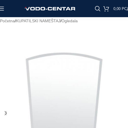
0,00
РС
Početna
/
KUPATILSKI NAMEŠTAJ
/
Ogledala