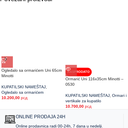
Ogledalo sa ormarićem Uni 65cm
RASPRODATO
Minotti
Ormarić Uni 116x35cm Minotti –
0530
KUPATILSKI NAMEŠTAJ
,
Ogledalo sa ormarićem
KUPATILSKI NAMEŠTAJ
,
Ormari i
10.200,00
рсд
vertikale za kupatilo
10.700,00
рсд
ONLINE PRODAJA 24H
Online prodavnica radi 00-24h, 7 dana u nedelji.