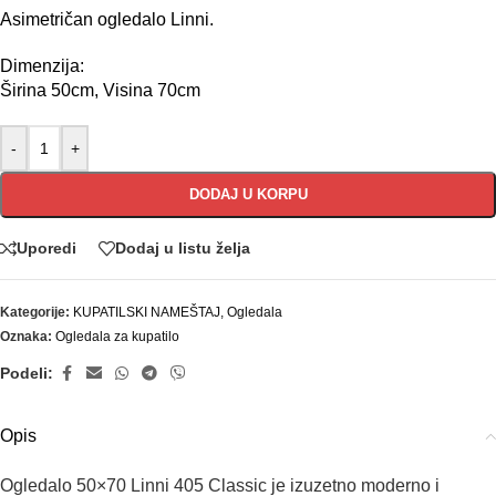
Asimetričan ogledalo Linni.
Dimenzija:
Širina 50cm, Visina 70cm
-
+
DODAJ U KORPU
Uporedi
Dodaj u listu želja
Kategorije:
KUPATILSKI NAMEŠTAJ
,
Ogledala
Oznaka:
Ogledala za kupatilo
Podeli:
Opis
Ogledalo 50×70 Linni 405 Classic je izuzetno moderno i