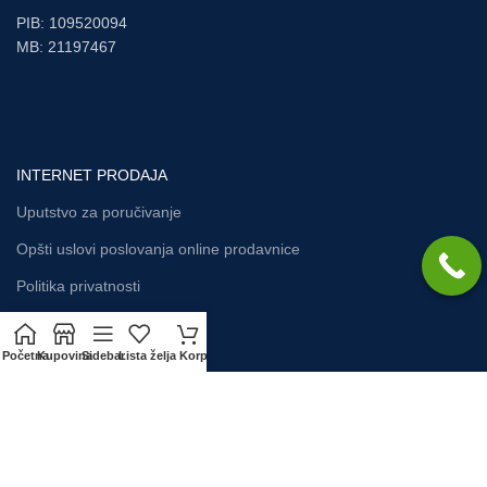
PIB: 109520094
MB: 21197467
INTERNET PRODAJA
Uputstvo za poručivanje
Opšti uslovi poslovanja online prodavnice
Politika privatnosti
Početna
Kupovina
Sidebar
Lista želja
Korpa
KORISNIČKI SERVIS
Način plaćanja
Zamena artikla