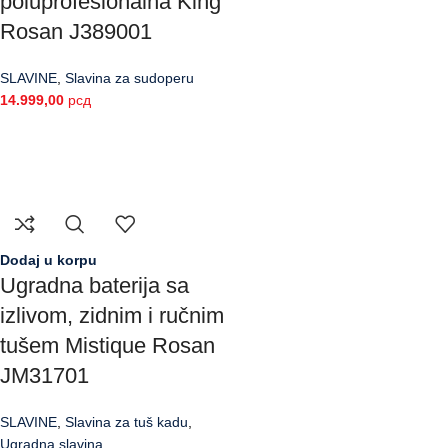
poluprofesionalna King
Rosan J389001
SLAVINE
,
Slavina za sudoperu
14.999,00
рсд
Dodaj u korpu
Ugradna baterija sa
izlivom, zidnim i ručnim
tušem Mistique Rosan
JM31701
SLAVINE
,
Slavina za tuš kadu
,
Ugradna slavina