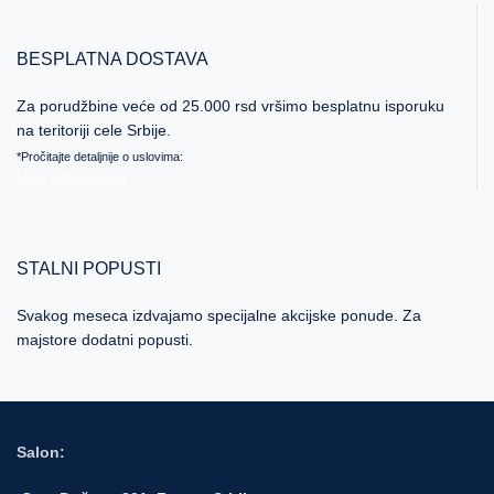
BESPLATNA DOSTAVA
Za porudžbine veće od 25.000 rsd vršimo besplatnu isporuku
na teritoriji cele Srbije.
*Pročitajte detaljnije o uslovima:
Više informacija
STALNI POPUSTI
Svakog meseca izdvajamo specijalne akcijske ponude. Za
majstore dodatni popusti.
Više informacija
Salon: