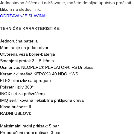
Jednostavno čišćenje i održavanje, možete detaljno uputstvo pročitati
klikom na sledeći link:
ODRŽAVANJE SLAVINA.
TEHNIČKE KARAKTERISTIKE:
Jednoručna baterija
Montiranje na jedan otvor
Otvorena veza bojler-baterija
Smanjeni protok 3 – 5 lit/min
Usmerivač NEOPERL® PERLATOR® FS Dripless
Keramički mešač KEROX® 40 NDO HWS
FLEXibilni izliv sa oprugom
Pokretni izliv 360°
INOX set za pričvršćenje
IMQ sertifikovana fleksibilna priključna creva
Klasa bučnosti II
RADNI USLOVI:
Maksimalni radni pritisak: 5 bar
Preporučeni radni pritisak: 3 bar