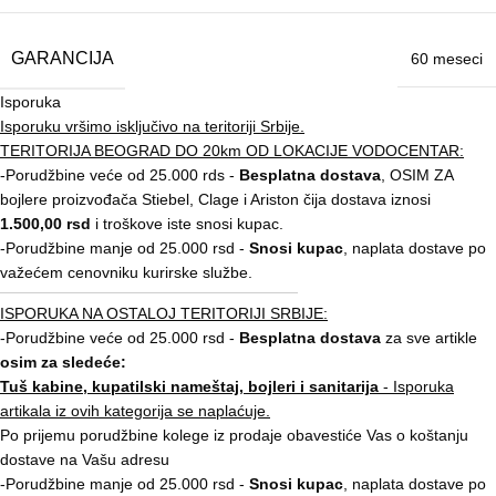
GARANCIJA
60 meseci
Isporuka
Isporuku vršimo isključivo na teritoriji Srbije.
TERITORIJA BEOGRAD DO 20km OD LOKACIJE VODOCENTAR:
-Porudžbine veće od 25.000 rds -
Besplatna dostava
, OSIM ZA
bojlere proizvođača Stiebel, Clage i Ariston čija dostava iznosi
1.500,00 rsd
i troškove iste snosi kupac.
-Porudžbine manje od 25.000 rsd -
Snosi kupac
, naplata dostave po
važećem cenovniku kurirske službe.
ISPORUKA NA OSTALOJ TERITORIJI SRBIJE:
-Porudžbine veće od 25.000 rsd -
Besplatna dostava
za sve artikle
osim za sledeće:
Tuš kabine, kupatilski nameštaj, bojleri i sanitarija
- Isporuka
artikala iz ovih kategorija se naplaćuje.
Po prijemu porudžbine kolege iz prodaje obavestiće Vas o koštanju
dostave na Vašu adresu
-Porudžbine manje od 25.000 rsd -
Snosi kupac
, naplata dostave po