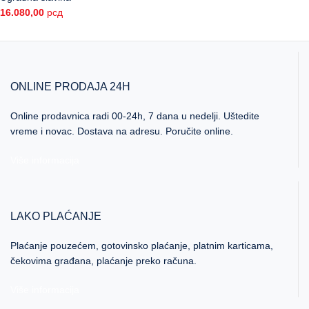
16.080,00
рсд
ONLINE PRODAJA 24H
Online prodavnica radi 00-24h, 7 dana u nedelji. Uštedite
vreme i novac. Dostava na adresu. Poručite online.
Više informacija
LAKO PLAĆANJE
Plaćanje pouzećem, gotovinsko plaćanje, platnim karticama,
čekovima građana, plaćanje preko računa.
Više informacija