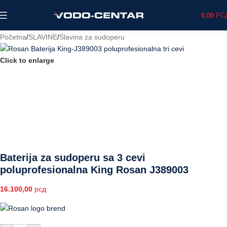
0,00
РС
Početna
/
SLAVINE
/
Slavina za sudoperu
Click to enlarge
Baterija za sudoperu sa 3 cevi
poluprofesionalna King Rosan J389003
16.100,00
рсд