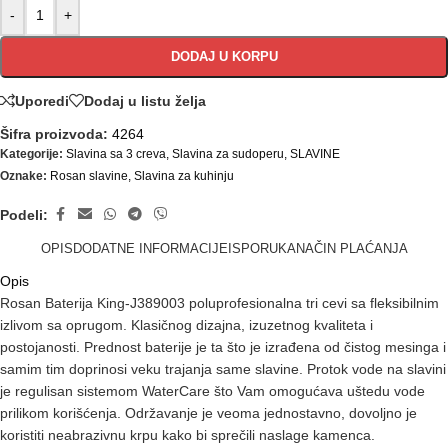
-
+
DODAJ U KORPU
Uporedi
Dodaj u listu želja
Šifra proizvoda:
4264
Kategorije:
Slavina sa 3 creva
,
Slavina za sudoperu
,
SLAVINE
Oznake:
Rosan slavine
,
Slavina za kuhinju
Podeli:
OPIS
DODATNE INFORMACIJE
ISPORUKA
NAČIN PLAĆANJA
Opis
Rosan Baterija King-J389003 poluprofesionalna tri cevi sa fleksibilnim
izlivom sa oprugom. Klasičnog dizajna, izuzetnog kvaliteta i
postojanosti. Prednost baterije je ta što je izrađena od čistog mesinga i
samim tim doprinosi veku trajanja same slavine. Protok vode na slavini
je regulisan sistemom WaterCare što Vam omogućava uštedu vode
prilikom korišćenja. Održavanje je veoma jednostavno, dovoljno je
koristiti neabrazivnu krpu kako bi sprečili naslage kamenca.