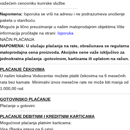
važećem cenovniku kurirske službe.
Napomena:
Isporuka se vrši na adresu i ne podrazumeva unošenje
paketa u stan/kuću.
Moguće je lično preuzimanje u našim maloprodajnim objektima.Više
informacija pročitajte na strani:
Isporuka
NAČIN PLAĆANJA
NAPOMENA: U slučaju plaćanja na rate, obračunava se regularna
maloprodajna cena proizvoda. Akcijske cene važe isključivo za
jednokratna plaćanja -gotovinom, karticama ili uplatom na račun.
PLAĆANJE ČEKOVIMA
U našim lokalima Vodocentar možete platiti čekovima na 6 mesečnih
rata bez kamate. Minimalni iznos mesečne rate ne može biti manja od
1.000,00 rsd.
GOTOVINSKO PLAĆANJE
Plaćanje u gotovini.
PLAĆANJE DEBITNIM I KREDITNIM KARTICAMA
Mogućnost plaćanja platnim karticama:
Visa (Banka intesa na 6 rata)