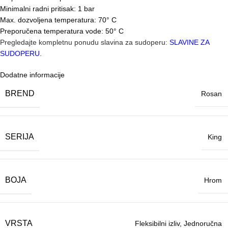
Minimalni radni pritisak: 1 bar
Max. dozvoljena temperatura: 70° C
Preporučena temperatura vode: 50° C
Pregledajte kompletnu ponudu slavina za sudoperu:
SLAVINE ZA
SUDOPERU.
Dodatne informacije
BREND
Rosan
SERIJA
King
BOJA
Hrom
VRSTA
Fleksibilni izliv
,
Jednoručna