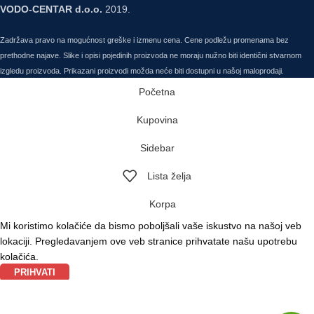
VODO-CENTAR d.o.o.
2019.
Zadržava pravo na mogućnost greške i izmenu cena. Cene podležu promenama bez
prethodne najave. Slike i opisi pojedinih proizvoda ne moraju nužno biti identični stvarnom
izgledu proizvoda. Prikazani proizvodi možda neće biti dostupni u našoj maloprodaji.
Početna
Kupovina
Sidebar
Lista želja
Korpa
Mi koristimo kolačiće da bismo poboljšali vaše iskustvo na našoj veb
lokaciji. Pregledavanjem ove veb stranice prihvatate našu upotrebu
kolačića.
PRIHVATI