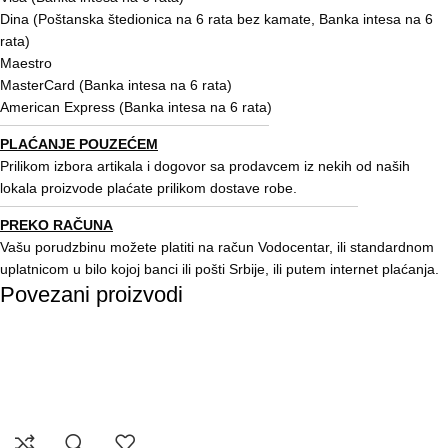
Dina (Poštanska štedionica na 6 rata bez kamate, Banka intesa na 6
rata)
Maestro
MasterCard (Banka intesa na 6 rata)
American Express (Banka intesa na 6 rata)
PLAĆANJE POUZEĆEM
Prilikom izbora artikala i dogovor sa prodavcem iz nekih od naših
lokala proizvode plaćate prilikom dostave robe.
PREKO RAČUNA
Vašu porudzbinu možete platiti na račun Vodocentar, ili standardnom
uplatnicom u bilo kojoj banci ili pošti Srbije, ili putem internet plaćanja.
Povezani proizvodi